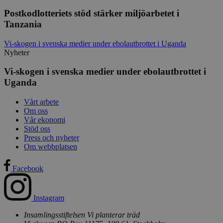
Postkodlotteriets stöd stärker miljöarbetet i
Tanzania
Vi-skogen i svenska medier under ebolautbrottet i Uganda
Nyheter
memorial
.viskogen.se
Session
Vi-skogen i svenska medier under ebolautbrottet i
Uganda
Vårt arbete
Om oss
memorial_company
.viskogen.se
Session
Vår ekonomi
Stöd oss
Press och nyheter
Om webbplatsen
monthly
.viskogen.se
Session
Facebook
Instagram
Insamlingsstiftelsen Vi planterar träd
standard
.viskogen.se
Session