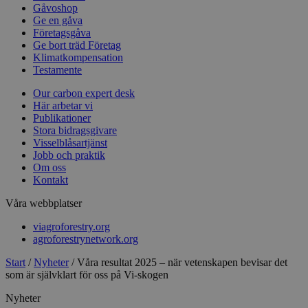
Gåvoshop
Ge en gåva
Företagsgåva
Ge bort träd Företag
Klimatkompensation
Testamente
Our carbon expert desk
Här arbetar vi
Publikationer
Stora bidragsgivare
Visselblåsartjänst
Jobb och praktik
Om oss
Kontakt
Våra webbplatser
viagroforestry.org
agroforestrynetwork.org
Start
/
Nyheter
/
Våra resultat 2025 – när vetenskapen bevisar det
som är självklart för oss på Vi-skogen
Nyheter