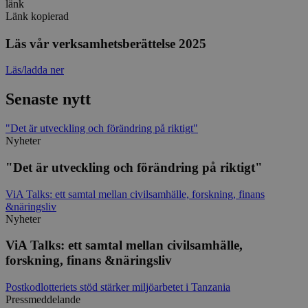
länk
business
.viskogen.se
Session
Länk kopierad
Läs vår verksamhetsberättelse 2025
Läs/ladda ner
checkout
hotelnevis.ro
Session
.viskogen.se
Senaste nytt
"Det är utveckling och förändring på riktigt"
Nyheter
climate_compensation
.viskogen.se
Session
"Det är utveckling och förändring på riktigt"
Google
Privacy Policy
ViA Talks: ett samtal mellan civilsamhälle, forskning, finans
&näringsliv
climate_compensation_personal
.viskogen.se
Session
Nyheter
ViA Talks: ett samtal mellan civilsamhälle,
forskning, finans &näringsliv
customer_session_key
.viskogen.se
Session
Postkodlotteriets stöd stärker miljöarbetet i Tanzania
Pressmeddelande