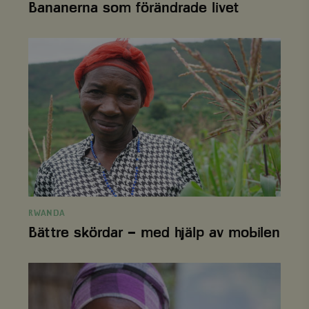
Bananerna som förändrade livet
Bättre
skördar
–
med
hjälp
av
mobilen
RWANDA
Bättre skördar – med hjälp av mobilen
De
ska
utrota
klimathot