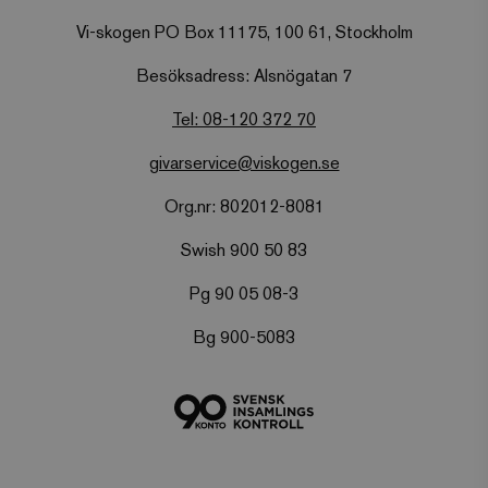
Vi-skogen PO Box 11175, 100 61, Stockholm
Besöksadress: Alsnögatan 7
tree_company
.viskogen.se
Session
Tel: 08-120 372 70
givarservice@viskogen.se
Org.nr: 802012-8081
CookieScriptConsent
CookieScript
1 månad
www.viskogen.se
2 dagar
Swish 900 50 83
Pg 90 05 08-3
Bg 900-5083
PHPSESSID
PHP.net
3
.www.viskogen.se
månader