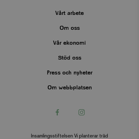
Vårt arbete
memorial
.viskogen.se
Session
Om oss
Vår ekonomi
memorial_company
.viskogen.se
Session
Stöd oss
Press och nyheter
monthly
.viskogen.se
Session
Om webbplatsen
Facebook
Instagram
standard
.viskogen.se
Session
Insamlingsstiftelsen Vi planterar träd
tree
.viskogen.se
Session