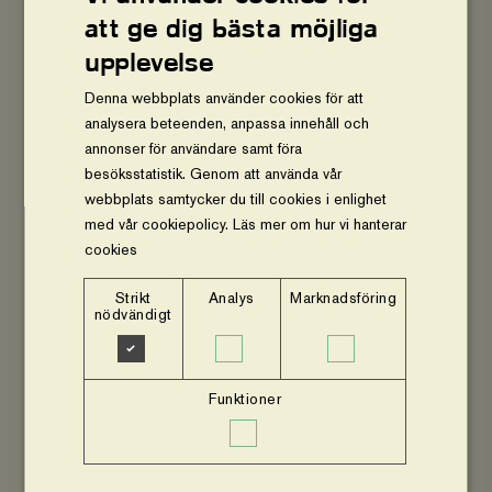
att ge dig bästa möjliga
upplevelse
Denna webbplats använder cookies för att
RWANDA
analysera beteenden, anpassa innehåll och
”Människorna växer ikapp med
annonser för användare samt föra
träden”
besöksstatistik. Genom att använda vår
webbplats samtycker du till cookies i enlighet
"Vi
med vår cookiepolicy.
Läs mer om hur vi hanterar
kan
köpa
cookies
det
vi
Strikt
Analys
Marknadsföring
inte
nödvändigt
odlar
själva"
Funktioner
RWANDA