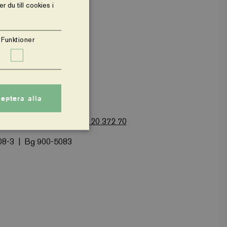
 du till cookies i
Funktioner
Om webbplatsen
eptera alla
 Alsnögatan 7
Tel: 08-120 372 70
08-3
Bg 900-5083
nte användas ordentligt
 varukorg för att