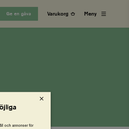
Varukorg
Meny
Ge en gåva
×
öjliga
ll och annonser för