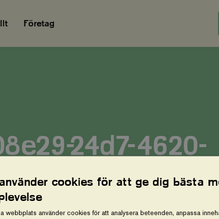
lt
Företag
8e29-24d7-4620-
0-ee330e675993
 använder cookies för att ge dig bästa m
plevelse
a webbplats använder cookies för att analysera beteenden, anpassa innehå