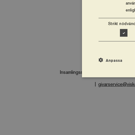
använ
enli
Strikt nödvänd
Vårt arbete
O
Anpassa
Insamlingsstiftelsen Vi planterar träd
givarservice@vis
Strikt nödvändiga kakor
utan strikt nödvändiga 
Namn
business