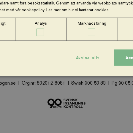
dare samt föra besöksstatistik. Genom att använda vår webbplats samtycker
ghet med vår cookiepolicy.
Läs mer om hur vi hanterar cookies
igt
Analys
Marknadsföring
m oss
Vår ekonomi
Stöd oss
Press och nyheter
Facebook
Instagram
Avvisa allt
Acc
Vi-skogen PO Box 11175, 100 61, Stockholm
Besöksadress:
kogen.se
Org.nr: 802012-8081
Swish 900 50 83
Pg 90 05 
Strikt nödvändigt
Analys
Marknadsföring
Funktioner
 tillåter kärnwebbplatsfunktioner som användarinloggning och kontohantering. Webbplatsen kan i
cookies.
Provider
/
Utgång
Beskrivning
Domän
.viskogen.se
Session
Sparar ner användardata i gåvoflöden och
kunna genomföra köp.