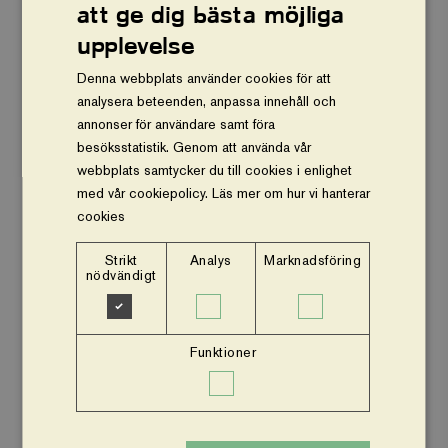
att ge dig bästa möjliga
Vårt arbete
upplevelse
Om oss
Denna webbplats använder cookies för att
analysera beteenden, anpassa innehåll och
Vår ekonomi
annonser för användare samt föra
besöksstatistik. Genom att använda vår
Stöd oss
webbplats samtycker du till cookies i enlighet
med vår cookiepolicy.
Läs mer om hur vi hanterar
Press och nyheter
cookies
Om webbplatsen
Strikt
Analys
Marknadsföring
nödvändigt
Facebook
Instagram
Funktioner
Insamlingsstiftelsen Vi planterar träd