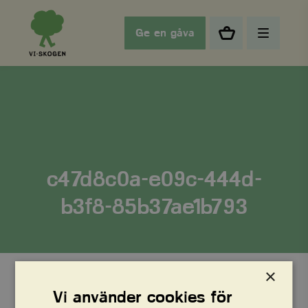
Ge en gåva
c47d8c0a-e09c-444d-
b3f8-85b37ae1b793
×
Vi använder cookies för