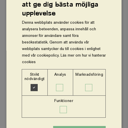
att ge dig bästa möjliga
Vårt arbete
upplevelse
Om oss
Denna webbplats använder cookies för att
analysera beteenden, anpassa innehåll och
Vår ekonomi
annonser för användare samt föra
besöksstatistik. Genom att använda vår
Stöd oss
webbplats samtycker du till cookies i enlighet
med vår cookiepolicy.
Läs mer om hur vi hanterar
Press och nyheter
cookies
Om webbplatsen
Strikt
Analys
Marknadsföring
nödvändigt
Facebook
Instagram
Funktioner
Insamlingsstiftelsen Vi planterar träd