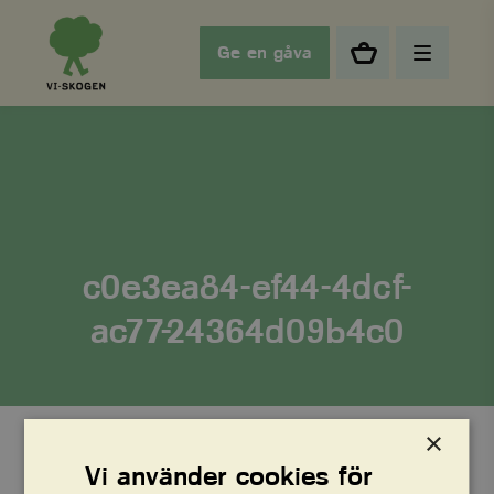
Ge en gåva
c0e3ea84-ef44-4dcf-
ac77-24364d09b4c0
×
Vi använder cookies för