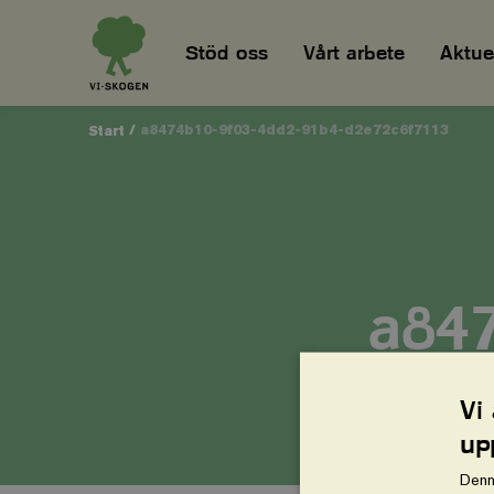
Stöd oss
Vårt arbete
Aktuel
/
a8474b10-9f03-4dd2-91b4-d2e72c6f7113
Start
a847
d2e
Vi
up
Denn