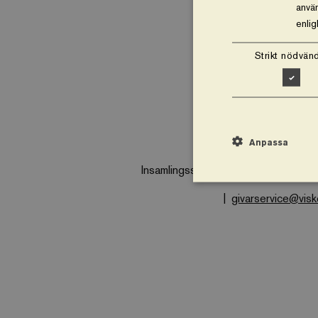
använ
enli
Strikt nödvänd
Vårt arbete
O
Anpassa
Insamlingsstiftelsen Vi planterar träd
givarservice@vis
Strikt nödvändiga kakor
utan strikt nödvändiga 
Namn
business