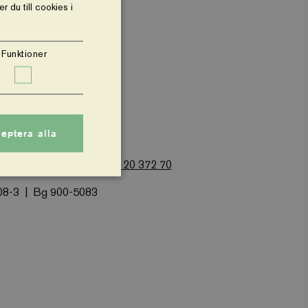
 du till cookies i
Funktioner
Om webbplatsen
eptera alla
 Alsnögatan 7
Tel: 08-120 372 70
08-3
Bg 900-5083
nte användas ordentligt
 varukorg för att