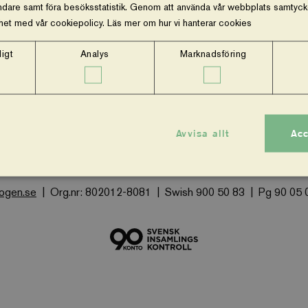
dare samt föra besöksstatistik. Genom att använda vår webbplats samtycker
ghet med vår cookiepolicy.
Läs mer om hur vi hanterar cookies
igt
Analys
Marknadsföring
m oss
Vår ekonomi
Stöd oss
Press och nyheter
Facebook
Instagram
Avvisa allt
Acc
Vi-skogen PO Box 11175, 100 61, Stockholm
Besöksadress:
kogen.se
Org.nr: 802012-8081
Swish 900 50 83
Pg 90 05 
Strikt nödvändigt
Analys
Marknadsföring
Funktioner
 tillåter kärnwebbplatsfunktioner som användarinloggning och kontohantering. Webbplatsen kan i
cookies.
Provider
/
Utgång
Beskrivning
Domän
.viskogen.se
Session
Sparar ner användardata i gåvoflöden och
kunna genomföra köp.