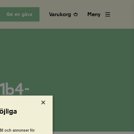
Varukorg
Meny
Ge en gåva
1b4-
×
öjliga
ll och annonser för