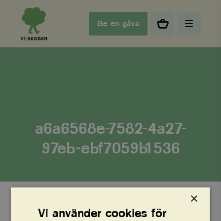
Ge en gåva
a6a6568e-7582-4a27-
97eb-ebf7059b1536
×
Vi använder cookies för