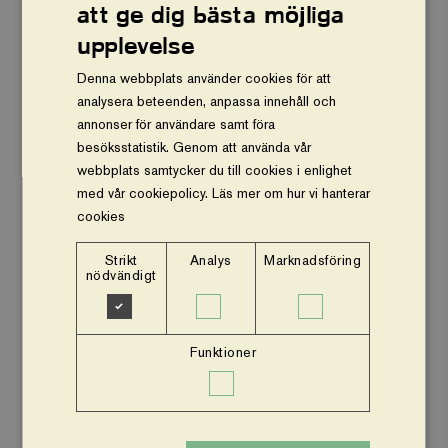
att ge dig bästa möjliga
Vårt arbete
upplevelse
Om oss
Denna webbplats använder cookies för att
analysera beteenden, anpassa innehåll och
Vår ekonomi
annonser för användare samt föra
besöksstatistik. Genom att använda vår
Stöd oss
webbplats samtycker du till cookies i enlighet
med vår cookiepolicy.
Läs mer om hur vi hanterar
Press och nyheter
cookies
Om webbplatsen
Strikt
Analys
Marknadsföring
nödvändigt
Facebook
Instagram
Funktioner
Insamlingsstiftelsen Vi planterar träd