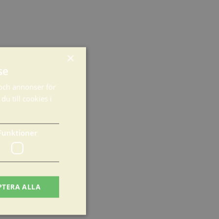
×
se
och annonser för
u till cookies i
Funktioner
PTERA ALLA