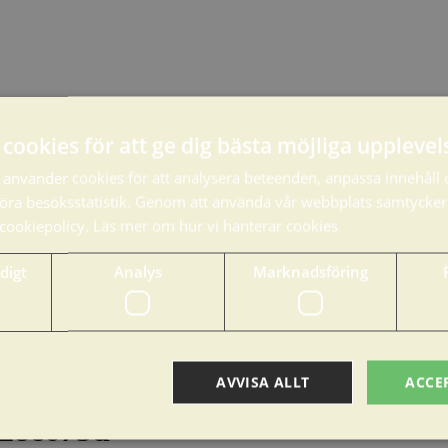
cookies för att ge dig bästa möjliga upplevel
använder cookies för att analysera beteenden, anpassa innehåll 
ra besöksstatistik. Genom att använda vår webbplats samtycker d
 cookiepolicy.
Läs mer om hur vi hanterar cookies
digt
Analys
Marknadsföring
AVVISA ALLT
ACCE
628e673d