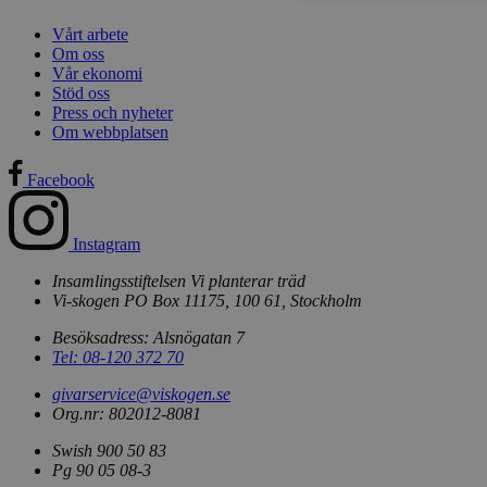
Vårt arbete
Om oss
Vår ekonomi
Strikt nödvändiga ka
Stöd oss
användas ordentligt 
Press och nyheter
Om webbplatsen
Namn
business
Facebook
checkout
Instagram
climate_compensat
Insamlingsstiftelsen Vi planterar träd
Vi-skogen PO Box 11175, 100 61, Stockholm
climate_compensat
Besöksadress: Alsnögatan 7
Tel: 08-120 372 70
customer_session_
givarservice@viskogen.se
Org.nr: 802012-8081
memorial
Swish 900 50 83
Pg 90 05 08-3
memorial_compan