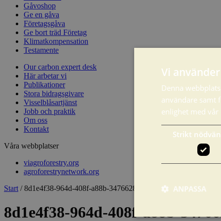
Gåvoshop
Ge en gåva
Företagsgåva
Ge bort träd Företag
Klimatkompensation
Testamente
Our carbon expert desk
Vi använder 
Här arbetar vi
Publikationer
Denna webbplats 
Stora bidragsgivare
användare samt fö
Visselblåsartjänst
enlighet med vår
Jobb och praktik
Om oss
Kontakt
Strikt nödvän
Våra webbplatser
viagroforestry.org
agroforestrynetwork.org
ANPASSA
Start
/
8d1e4f38-964d-408f-a88b-3476628e673d
8d1e4f38-964d-408f-a88b-3476