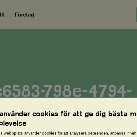
lt
Företag
c6583-798e-4794-
5-26de5c6acd88
 använder cookies för att ge dig bästa m
plevelse
a webbplats använder cookies för att analysera beteenden, anpassa innehå