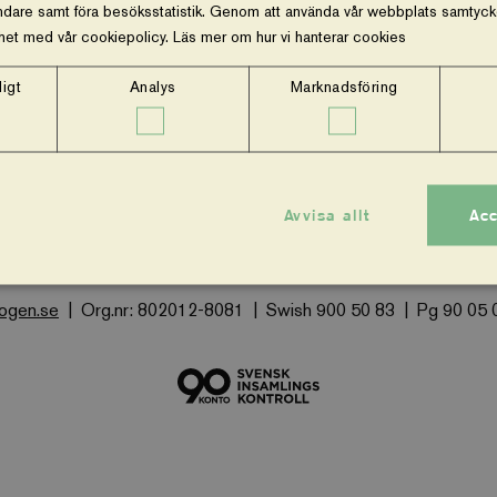
dare samt föra besöksstatistik. Genom att använda vår webbplats samtycker
ghet med vår cookiepolicy.
Läs mer om hur vi hanterar cookies
igt
Analys
Marknadsföring
m oss
Vår ekonomi
Stöd oss
Press och nyheter
Facebook
Instagram
Avvisa allt
Acc
Vi-skogen PO Box 11175, 100 61, Stockholm
Besöksadress:
kogen.se
Org.nr: 802012-8081
Swish 900 50 83
Pg 90 05 
Strikt nödvändigt
Analys
Marknadsföring
Funktioner
 tillåter kärnwebbplatsfunktioner som användarinloggning och kontohantering. Webbplatsen kan i
cookies.
Provider
/
Utgång
Beskrivning
Domän
.viskogen.se
Session
Sparar ner användardata i gåvoflöden och
kunna genomföra köp.