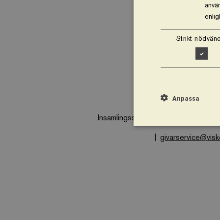
använ
enli
Strikt nödvänd
Vårt arbete
O
Anpassa
Insamlingsstiftelsen Vi planterar träd
givarservice@vis
Strikt nödvändiga kakor
utan strikt nödvändiga 
Namn
business