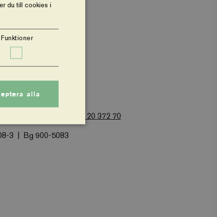
 du till cookies i
Funktioner
Om webbplatsen
eptera alla
 Alsnögatan 7
Tel: 08-120 372 70
08-3
Bg 900-5083
nte användas ordentligt
 varukorg för att