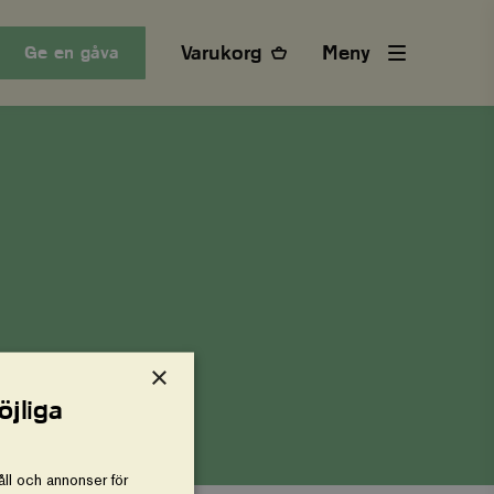
Varukorg
Meny
Ge en gåva
×
öjliga
ll och annonser för