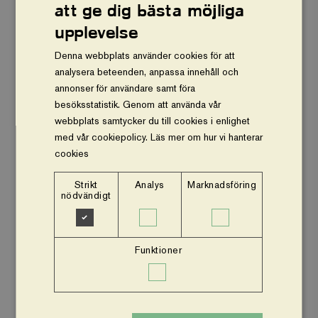
att ge dig bästa möjliga
Vårt arbete
upplevelse
Om oss
Denna webbplats använder cookies för att
analysera beteenden, anpassa innehåll och
Vår ekonomi
annonser för användare samt föra
besöksstatistik. Genom att använda vår
Stöd oss
webbplats samtycker du till cookies i enlighet
med vår cookiepolicy.
Läs mer om hur vi hanterar
Press och nyheter
cookies
Om webbplatsen
Strikt
Analys
Marknadsföring
nödvändigt
Facebook
Instagram
Funktioner
Insamlingsstiftelsen Vi planterar träd