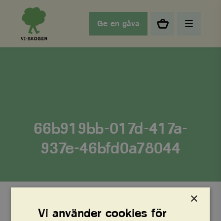
Ge en gåva
66b919bb-017d-417a-
937e-46bfd0a78044
×
Vi använder cookies för