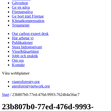
Gåvoshop
Ge en gåva
Företagsgåva
Ge bort träd Företag
Klimatkompensation
Testamente
Our carbon expert desk
Här arbetar vi
Publikationer
Stora bidragsgivare
Visselblåsartjänst
Jobb och praktik
Om oss
Kontakt
Våra webbplatser
viagroforestry.org
agroforestrynetwork.org
Start
/
23b807b0-77ed-476d-9993-7624b4a56ac7
23b807b0-77ed-476d-9993-