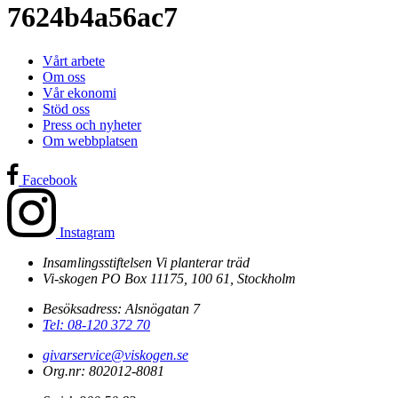
7624b4a56ac7
Vårt arbete
Om oss
Vår ekonomi
Stöd oss
Press och nyheter
Om webbplatsen
Facebook
Instagram
Insamlingsstiftelsen Vi planterar träd
Vi-skogen PO Box 11175, 100 61, Stockholm
Besöksadress: Alsnögatan 7
Tel: 08-120 372 70
givarservice@viskogen.se
Org.nr: 802012-8081