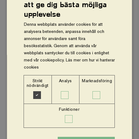
att ge dig bästa möjliga
Vårt arbete
upplevelse
Om oss
Denna webbplats använder cookies för att
analysera beteenden, anpassa innehåll och
Vår ekonomi
annonser för användare samt föra
besöksstatistik. Genom att använda vår
Stöd oss
webbplats samtycker du till cookies i enlighet
med vår cookiepolicy.
Läs mer om hur vi hanterar
Press och nyheter
cookies
Om webbplatsen
Strikt
Analys
Marknadsföring
nödvändigt
Facebook
Instagram
Funktioner
Insamlingsstiftelsen Vi planterar träd