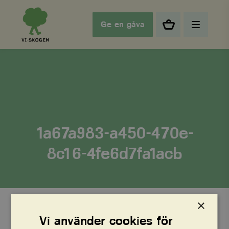
Ge en gåva
1a67a983-a450-470e-
8c16-4fe6d7fa1acb
×
Vi använder cookies för