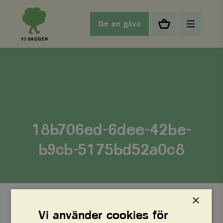
Ge en gåva
18b706ed-6dee-42be-
b9cb-5175bd52a0c8
×
Vi använder cookies för