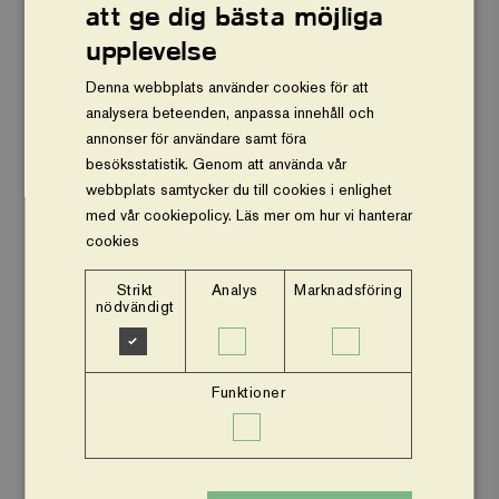
att ge dig bästa möjliga
Vårt arbete
upplevelse
Om oss
Denna webbplats använder cookies för att
analysera beteenden, anpassa innehåll och
Vår ekonomi
annonser för användare samt föra
besöksstatistik. Genom att använda vår
Stöd oss
webbplats samtycker du till cookies i enlighet
med vår cookiepolicy.
Läs mer om hur vi hanterar
Press och nyheter
cookies
Om webbplatsen
Strikt
Analys
Marknadsföring
nödvändigt
Facebook
Instagram
Funktioner
Insamlingsstiftelsen Vi planterar träd