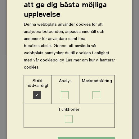
att ge dig bästa möjliga
Vårt arbete
upplevelse
Om oss
Denna webbplats använder cookies för att
analysera beteenden, anpassa innehåll och
Vår ekonomi
annonser för användare samt föra
besöksstatistik. Genom att använda vår
Stöd oss
webbplats samtycker du till cookies i enlighet
med vår cookiepolicy.
Läs mer om hur vi hanterar
Press och nyheter
cookies
Om webbplatsen
Strikt
Analys
Marknadsföring
nödvändigt
Facebook
Instagram
Funktioner
Insamlingsstiftelsen Vi planterar träd