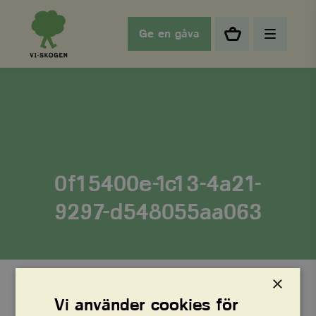
Ge en gåva
0f15400e-1c13-4a21-
9297-d548055aa063
×
Vi använder cookies för