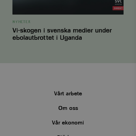
standard
.viskogen.se
Session
NYHETER
Vi-skogen i svenska medier under
ebolautbrottet i Uganda
tree
.viskogen.se
Session
tree_company
.viskogen.se
Session
Vårt arbete
CookieScriptConsent
CookieScript
1 månad
www.viskogen.se
2 dagar
Om oss
Vår ekonomi