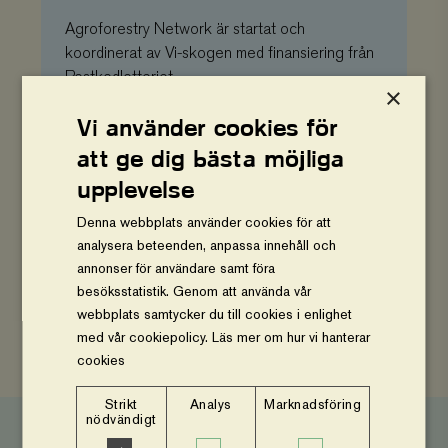
Agroforestry Network är startat och
koordinerat av Vi-skogen med finansiering från
Postkodlotteriet.
×
Vi använder cookies för
att ge dig bästa möjliga
AV
upplevelse
FAO / Joakim Rådström
Denna webbplats använder cookies för att
analysera beteenden, anpassa innehåll och
annonser för användare samt föra
DELA
besöksstatistik. Genom att använda vår
webbplats samtycker du till cookies i enlighet
Dela
Dela
Kopiera
på
på
sidans
med vår cookiepolicy.
Läs mer om hur vi hanterar
Facebook
Twitter
länk
cookies
Strikt
Analys
Marknadsföring
nödvändigt