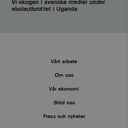
Vi-skogen i svenska medier under
PHPSESSID
PHP.net
3
ebolautbrottet i Uganda
.www.viskogen.se
månader
Vårt arbete
Om oss
Vår ekonomi
Stöd oss
Press och nyheter
Provider
/
Namn
Utgång
Beskrivning
Domän
Provider
/
Namn
Utgång
Bes