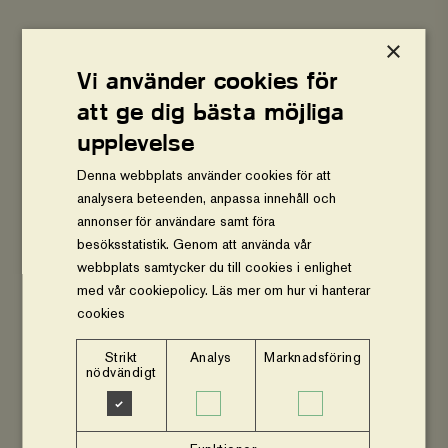
För mer information, kontakta gärna:
×
Vi använder cookies för
Joakim Rådström
att ge dig bästa möjliga
Tf pressansvarig
upplevelse
Vi-skogen
Denna webbplats använder cookies för att
Tel: 072-070 72 95
analysera beteenden, anpassa innehåll och
annonser för användare samt föra
joakim.radstrom@viskogen.se
E-post:
besöksstatistik. Genom att använda vår
webbplats samtycker du till cookies i enlighet
www.viskogen.se
med vår cookiepolicy.
Läs mer om hur vi hanterar
cookies
www.agroforestrynetwork.org
Strikt
Analys
Marknadsföring
nödvändigt
Anna Koblanck
Medieansvarig
We Effect