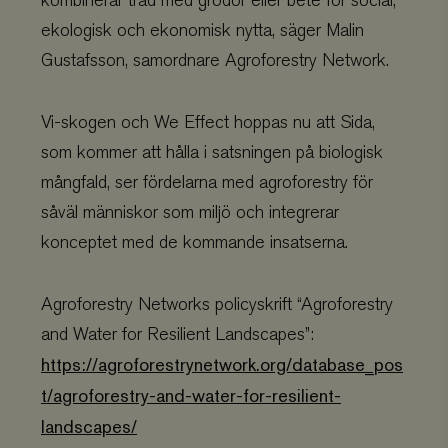
kombinerar träd med grödor eller bete för social,
ekologisk och ekonomisk nytta, säger Malin
Gustafsson, samordnare Agroforestry Network.
Vi-skogen och We Effect hoppas nu att Sida,
som kommer att hålla i satsningen på biologisk
mångfald, ser fördelarna med agroforestry för
såväl människor som miljö och integrerar
konceptet med de kommande insatserna.
Agroforestry Networks policyskrift “Agroforestry
and Water for Resilient Landscapes”:
https://agroforestrynetwork.org/database_pos
t/agroforestry-and-water-for-resilient-
landscapes/