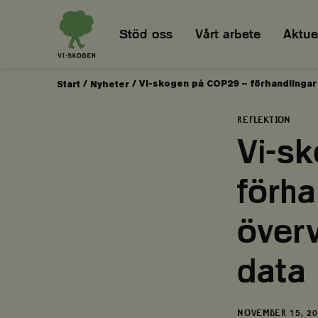
Stöd oss
Vårt arbete
Aktuel
/
/
Vi-skogen på COP29 – förhandlingar
Start
Nyheter
REFLEKTION
Vi-s
förh
över
data
DATUM
NOVEMBER 15, 2