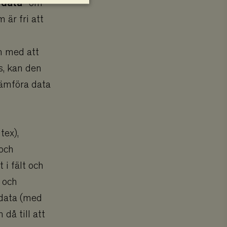
 data”
om
 är fri att
nte användas ordentligt
n med att
s, kan den
jämföra data
 varukorg för att
 varukorg för att
tex),
 varukorg för att
 och
 varukorg för att
 i fält och
 aktuella kunden med
a och
nvänds för att visa
 data (med
 varukorg för att
 då till att