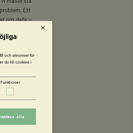
 vi måste stå
 problem. Ett
lar om data –
×
und. Till
öjliga
ällor och
tidigt
ll och annonser för
.
 du till cookies i
 pratar om
Funktioner
ten på
r för
aseline och
eptera alla