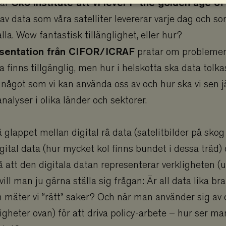
Öko institute att vi lever i ”the golden age of
tar
 av data som våra satelliter levererar varje dag och som
Strikt nödvändigt
Analys
Marknadsföring
Funktioner
lla. Wow fantastisk tillänglighet, eller hur?
 tillåter kärnwebbplatsfunktioner som användarinloggning och kontohantering. Webbplatsen kan i
sentation från CIFOR/ICRAF
pratar om probleme
cookies.
finns tillgänglig, men hur i helskotta ska data tolka
Provider
/
Utgång
Beskrivning
Domän
l något som vi kan använda oss av och hur ska vi sen 
.viskogen.se
Session
Sparar ner användardata i gåvoflöden och
nalyser i olika länder och sektorer.
kunna genomföra köp.
hotelnevis.ro
Session
Sparar ner användardata i gåvoflöden och
.viskogen.se
kunna genomföra köp.
 glappet mellan digital rå data (satelitbilder på skog 
ation
.viskogen.se
Session
Sparar ner användardata i gåvoflöden och
kunna genomföra köp.
gital data (hur mycket kol finns bundet i dessa träd)
ation_personal
.viskogen.se
Session
Sparar ner användardata i gåvoflöden och
å att den digitala datan representerar verkligheten (ut
kunna genomföra köp.
 Privacy Policy
n_key
.viskogen.se
Session
Sparar ner en nyckel för att hantera den
ill man ju gärna ställa sig frågan: Är all data lika br
en cookie även om den inte är inloggad. A
personlig information på tacksidan.
 mäter vi ”rätt” saker? Och när man använder sig av
.viskogen.se
Session
Sparar ner användardata i gåvoflöden och
igheter ovan) för att driva policy-arbete – hur ser man
kunna genomföra köp.