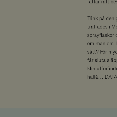
fattar rätt be
memorial_compa
monthly
Tänk på den 
standard
träffades i M
sprayflaskor 
tree
om man om 1
tree_company
sätt? För myc
CookieScriptCon
får sluta slä
klimatföränd
hallå… DATAN
PHPSESSID
Namn
Namn