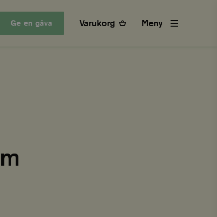
Varukorg
Meny
Ge en gåva
om