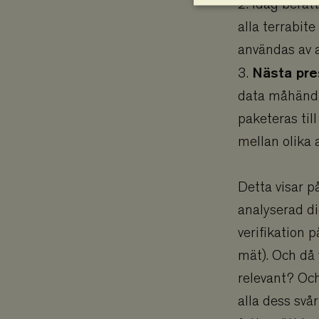
2. Idag berät
alla terrabite
användas av a
Strikt nödvändiga kakor
Nästa pre
3.
utan strikt nödvändiga 
data måhända 
Namn
paketeras til
business
mellan olika a
checkout
Detta visar på
climate_compens
analyserad di
climate_compens
verifikation p
Google
customer_sessio
mät). Och då v
relevant? Och
memorial
alla dess svår