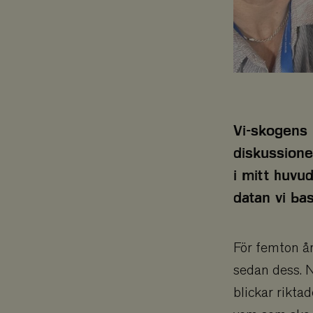
Vi-skogens 
diskussione
i mitt huvud
datan vi ba
För femton år
sedan dess. 
blickar rikta