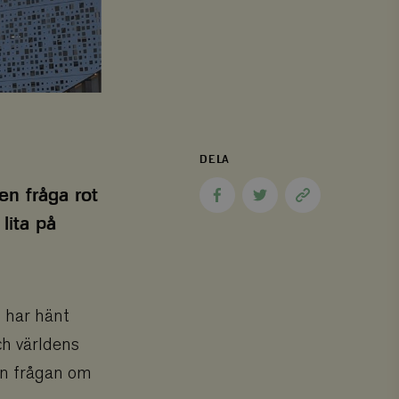
DELA
en fråga rot
Dela
Dela
Kopiera
på
på
sidans
 lita på
Facebook
Twitter
länk
t har hänt
h världens
men frågan om