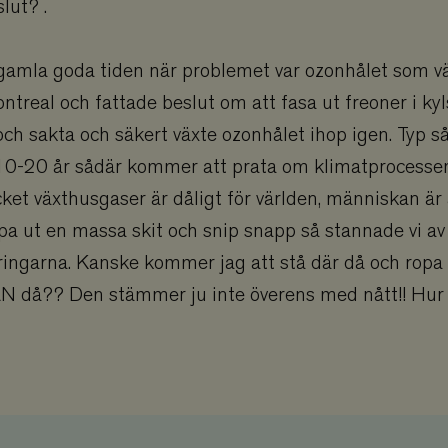
slut? .
ny
.viskogen.se
Session
Sparar ner användardata i gåvoflöden och
kunna genomföra köp.
.viskogen.se
Session
Sparar ner användardata i gåvoflöden och
kunna genomföra köp.
gamla goda tiden när problemet var ozonhålet som v
.viskogen.se
Session
Sparar ner användardata i gåvoflöden och
ontreal och fattade beslut om att fasa ut freoner i ky
kunna genomföra köp.
och sakta och säkert växte ozonhålet ihop igen. Typ s
.viskogen.se
Session
Sparar ner användardata i gåvoflöden och
kunna genomföra köp.
0-20 år sådär kommer att prata om klimatprocess
.viskogen.se
Session
Sparar ner användardata i gåvoflöden och
kunna genomföra köp.
ket växthusgaser är dåligt för världen, människan är a
sent
CookieScript
1 månad
Denna cookie används av Cookie-Script.c
ppa ut en massa skit och snip snapp så stannade vi av
www.viskogen.se
2 dagar
komma ihåg preferenserna för besökarens
nödvändigt att Cookie-Script.com cookie
ringarna. Kanske kommer jag att stå där då och ropa
korrekt.
 då?? Den stämmer ju inte överens med nått!! Hur
PHP.net
3
Cookie genererad av applikationer baser
.www.viskogen.se
månader
Detta är en allmänt identifierare som anv
variabler för användarsessioner. Det är n
slumpmässigt genererat nummer, hur de
specifikt för webbplatsen, men ett bra ex
en inloggad status för en användare mell
Provider
/
Provider
/
Utgång
Beskrivning
Utgång
Beskrivning