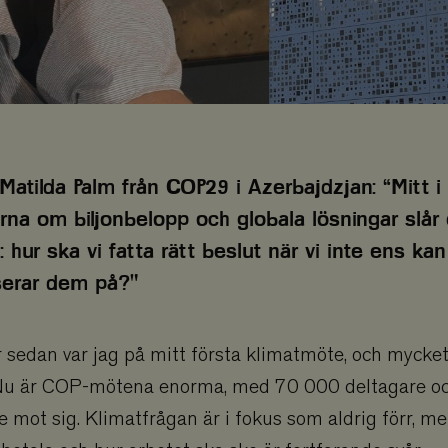
Matilda Palm från COP29 i Azerbajdzjan: “Mitt i
rna om biljonbelopp och globala lösningar slår 
: hur ska vi fatta rätt beslut när vi inte ens kan
serar dem på?"
 sedan var jag på mitt första klimatmöte, och mycke
Nu är COP-mötena enorma, med 70 000 deltagare oc
de mot sig. Klimatfrågan är i fokus som aldrig förr, 