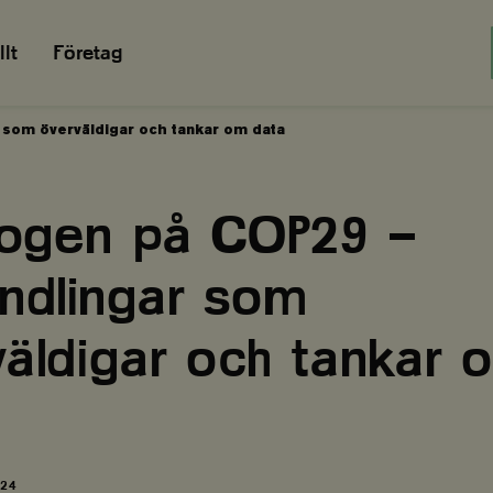
lt
Företag
 som överväldigar och tankar om data
kogen på COP29 –
andlingar som
väldigar och tankar 
024