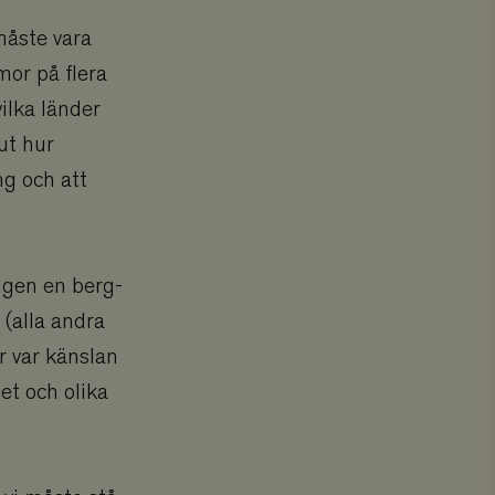
måste vara
mor på flera
vilka länder
ut hur
g och att
igen en berg-
 (alla andra
år var känslan
et och olika