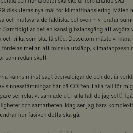
etala och hur arbetet ska ske är fortfarande svår.
9 diskuteras nya mål för klimatfinansiering. Målen 
visa och motsvara de faktiska behoven – vi pratar sum
ar. Samtidigt är det en känslig balansgång att avgöra 
 och vilka som ska få stöd. Dessutom måste vi klara 
 fördelas mellan att minska utsläpp, klimatanpassnin
or som redan skett.
na känns minst sagt överväldigande och det är verkl
v sinnesstämningar här på COP:en, i alla fall för mig
re ser relativt samlade ut, i alla fall de jag sett). Ig
ligheter och samarbeten. Idag ser jag bara komplexit
ndrar hur fasiken detta ska gå.