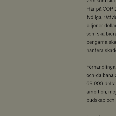
vem som ska b
Här på COP 2
tydliga, rätt
biljoner doll
som ska bidra
pengarna ska
hantera skad
Förhandlingar
och-dalbana a
69 999 deltaga
ambition, möj
budskap och u