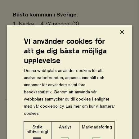
Bästa kommun i Sverige:
1. Nacka – 4,77 procent (3)
×
2. Lidingö – 4,73 procent (4)
Vi använder cookies för
3. Vaxholm – 4,55 procent (1)
att ge dig bästa möjliga
4. Danderyd – 4,53 procent (2)
upplevelse
5. Nora – 4,37 procent (17)
6. Vadstena – 4,13 procent (6)
Denna webbplats använder cookies för att
analysera beteenden, anpassa innehåll och
7. Tyresö – 3,94 procent (5)
annonser för användare samt föra
8. Stockholm – 3,67 procent (7)
besöksstatistik. Genom att använda vår
9. Trosa – 3,44 procent (8)
webbplats samtycker du till cookies i enlighet
med vår cookiepolicy.
Läs mer om hur vi hanterar
10. Uppsala – 3,43 procent (9)
cookies
Bästa län i Sverige:
Strikt
Analys
Marknadsföring
nödvändigt
1. Stockholm – 3,19 procent (1)