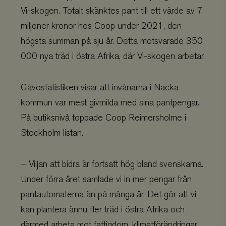
Vi-skogen. Totalt skänktes pant till ett värde av 7
miljoner kronor hos Coop under 2021, den
högsta summan på sju år. Detta motsvarade 350
000 nya träd i östra Afrika, där Vi-skogen arbetar.
Gåvostatistiken visar att invånarna i Nacka
kommun var mest givmilda med sina pantpengar.
På butiksnivå toppade Coop Reimersholme i
Stockholm listan.
– Viljan att bidra är fortsatt hög bland svenskarna.
Under förra året samlade vi in mer pengar från
pantautomaterna än på många år. Det gör att vi
kan plantera ännu fler träd i östra Afrika och
därmed arbeta mot fattigdom, klimatförändringar