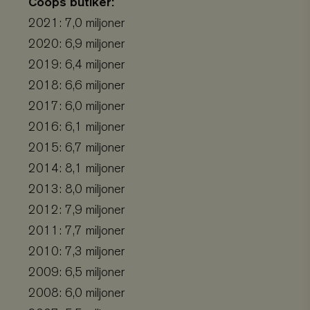
Coops butiker:
customer_session_key
.viskogen.se
Session
2021: 7,0 miljoner
2020: 6,9 miljoner
2019: 6,4 miljoner
2018: 6,6 miljoner
2017: 6,0 miljoner
2016: 6,1 miljoner
memorial
.viskogen.se
Session
2015: 6,7 miljoner
2014: 8,1 miljoner
2013: 8,0 miljoner
memorial_company
.viskogen.se
Session
2012: 7,9 miljoner
2011: 7,7 miljoner
2010: 7,3 miljoner
monthly
.viskogen.se
Session
2009: 6,5 miljoner
2008: 6,0 miljoner