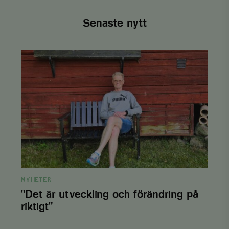
Senaste nytt
PHPSESSID
PHP.net
3
.www.viskogen.se
månader
"Det
är
utveckling
och
förändring
på
riktigt"
NYHETER
"Det är utveckling och förändring på
riktigt"