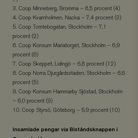
3. Coop Minneberg, Bromma – 8,5 procent (4)
Provider
/
Namn
Utgång
Domän
4. Coop Kvarnholmen, Nacka – 7,4 procent (3)
business
.viskogen.se
Session
5. Coop Tomtebogatan, Stockholm – 7,1
procent (2)
6. Coop Konsum Mariatorget, Stockholm – 6,9
checkout
hotelnevis.ro
Session
procent (6)
.viskogen.se
7. Coop Skeppet, Lidingö – 6,8 procent (12)
8. Coop Norra Djurgårdsstaden, Stockholm – 6,6
procent (5)
climate_compensation
.viskogen.se
Session
9. Coop Konsum Hammarby Sjöstad, Stockholm
Google Privacy
Policy
– 6,0 procent (9)
10. Coop Styrsö, Göteborg – 5,9 procent (10)
climate_compensation_personal
.viskogen.se
Session
Insamlade pengar via Biståndsknappen i