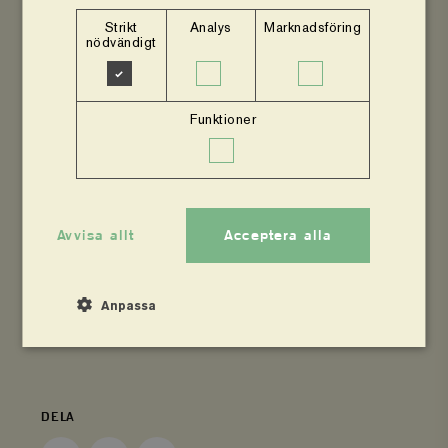
Strikt
Analys
Marknadsföring
Så i stället för att jobba med våra viktiga projekt
nödvändigt
får våra anställda i Kenya, Uganda och Tanzania
nu administrera omförhandling av avtal med våra
Funktioner
partners, lokala bondeorganisationer, som vi
utlovat vårt stöd. Löften som vi nu inte kan hålla.
På grund av en socialdemokratisk regering,
påhejad av moderater och sverigedemokrater. Att
Avvisa allt
Acceptera alla
den inte skäms.
Anpassa
AV
Unn Edberg
Strikt nödvändigt
Analys
DELA
Marknadsföring
Funktioner