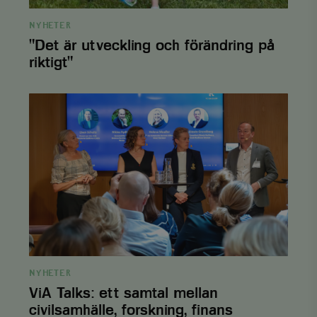
NYHETER
"Det är utveckling och förändring på
riktigt"
customer_session_key
.viskogen.se
Session
ViA
Talks:
ett
samtal
mellan
civilsamhälle,
forskning,
finans
memorial
.viskogen.se
Session
&näringsliv
memorial_company
.viskogen.se
Session
NYHETER
ViA Talks: ett samtal mellan
civilsamhälle, forskning, finans