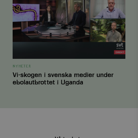
svenska
medier
under
ebolautbrottet
i
Uganda
PHPSESSID
PHP.net
3
.www.viskogen.se
månader
NYHETER
Vi-skogen i svenska medier under
ebolautbrottet i Uganda