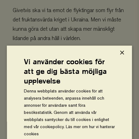
Givetvis ska vi ta emot de flyktingar som flyr från
det fruktansvärda kriget i Ukraina. Men vi måste
kunna göra det utan att skapa mer mänskligt
lidande på andra håll i världen.
×
Jag brukar gå från våra styrelsemöten stärkt. Vi
Vi använder cookies för
brukar hitta lösningar på de problem som möter
att ge dig bästa möjliga
oss och det finns stor kompetens i
upplevelse
organisationen. Den här gången räcker inte det.
Denna webbplats använder cookies för att
Utan pengar kan vi inte trolla fram verksamhet. Vi
analysera beteenden, anpassa innehåll och
får ovärderliga gåvor från privatpersoner som
annonser för användare samt föra
besöksstatistik. Genom att använda vår
köper träd, vilket jag är varmt tacksam för, men
webbplats samtycker du till cookies i enlighet
just det Sida-projekt som vi driver i östra Afrika är
med vår cookiepolicy.
Läs mer om hur vi hanterar
beroende av pengar från svenska staten.
cookies