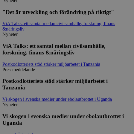
Nyheter
checkout
hotelnevis.ro
Session
.viskogen.se
"Det är utveckling och förändring på riktigt"
ViA Talks: ett samtal mellan civilsamhälle, forskning, finans
&näringsliv
Nyheter
climate_compensation
.viskogen.se
Session
ViA Talks: ett samtal mellan civilsamhälle,
Google
forskning, finans &näringsliv
Privacy Policy
climate_compensation_personal
.viskogen.se
Session
Postkodlotteriets stöd stärker miljöarbetet i Tanzania
Pressmeddelande
Postkodlotteriets stöd stärker miljöarbetet i
Tanzania
customer_session_key
.viskogen.se
Session
Vi-skogen i svenska medier under ebolautbrottet i Uganda
Nyheter
Vi-skogen i svenska medier under ebolautbrottet i
Uganda