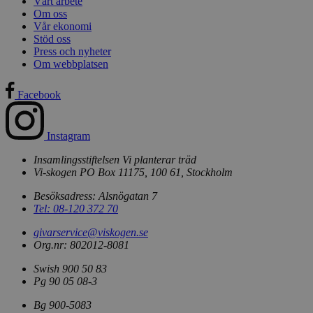
Vårt arbete
Om oss
memorial
.viskogen.se
Session
Vår ekonomi
Stöd oss
Press och nyheter
Om webbplatsen
memorial_company
.viskogen.se
Session
Facebook
Instagram
Insamlingsstiftelsen Vi planterar träd
monthly
.viskogen.se
Session
Vi-skogen PO Box 11175, 100 61, Stockholm
Besöksadress: Alsnögatan 7
Tel: 08-120 372 70
standard
.viskogen.se
Session
givarservice@viskogen.se
Org.nr: 802012-8081
Swish 900 50 83
Pg 90 05 08-3
tree
.viskogen.se
Session
Bg 900-5083