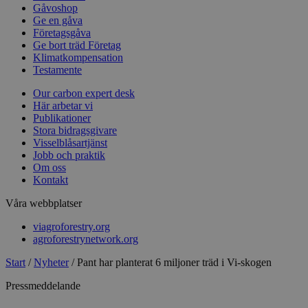
Gåvoshop
Ge en gåva
Företagsgåva
Ge bort träd Företag
Klimatkompensation
Testamente
Our carbon expert desk
Här arbetar vi
Publikationer
Stora bidragsgivare
Visselblåsartjänst
Jobb och praktik
Om oss
Kontakt
Våra webbplatser
viagroforestry.org
agroforestrynetwork.org
Start
/
Nyheter
/
Pant har planterat 6 miljoner träd i Vi-skogen
Pressmeddelande