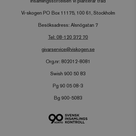
Insamlingsstiftelsen Vi planterar träd
Vi-skogen PO Box 11175, 100 61, Stockholm
Besöksadress: Alsnögatan 7
Tel: 08-120 372 70
givarservice@viskogen.se
Org.nr: 802012-8081
Swish 900 50 83
Pg 90 05 08-3
Bg 900-5083
Provider
/
Namn
Utgång
Beskrivning
Domän
Provider
/
Namn
Utgång
Bes
Domän
sbjs_session
.viskogen.se
29
Denna cookie använd
minuter
spåra användaraktiv
VISITOR_PRIVACY_METADATA
YouTube
5
Denn
58
sessioner för att fö
.youtube.com
månader
för a
sekunder
webbplatsens pres
4 veckor
anvä
användbarhet, vilke
samt