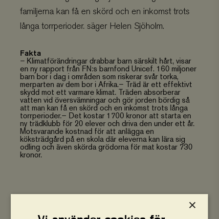
familjerna kan få en skörd och en inkomst trots
långa torrperioder. säger Helen Sjöholm.
Fakta
– Klimatförändringar drabbar barn särskilt hårt, visar
en ny rapport från FN:s barnfond Unicef. 160 miljoner
barn bor i dag i områden som riskerar svår torka,
merparten av dem bor i Afrika.– Träd är ett effektivt
skydd mot ett varmare klimat. Träden absorberar
vatten vid översvämningar och gör jorden bördig så
att man kan få en skörd och en inkomst trots långa
torrperioder.– Det kostar 1700 kronor att starta en
ny trädklubb för 20 elever och driva den under ett år.
Motsvarande kostnad för att anlägga en
köksträdgård på en skola där eleverna kan lära sig
odling och även skörda grödorna för mat kostar 730
kronor.
×