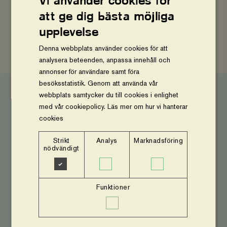
Vi använder cookies för
DELA
att ge dig bästa möjliga
upplevelse
Dela
Dela
Kopiera
på
på
sidans
Denna webbplats använder cookies för att
Facebook
Twitter
länk
analysera beteenden, anpassa innehåll och
annonser för användare samt föra
besöksstatistik. Genom att använda vår
webbplats samtycker du till cookies i enlighet
med vår cookiepolicy.
Läs mer om hur vi hanterar
Senaste nytt
cookies
Strikt
Analys
Marknadsföring
"Det
nödvändigt
är
utveckling
och
förändring
på
Funktioner
riktigt"