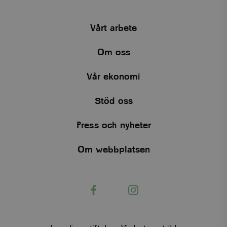
tree
.viskogen.se
Session
Vårt arbete
Om oss
tree_company
.viskogen.se
Session
Vår ekonomi
Stöd oss
CookieScriptConsent
CookieScript
1 månad
www.viskogen.se
2 dagar
Press och nyheter
Om webbplatsen
Facebook
Instagram
PHPSESSID
PHP.net
3
.www.viskogen.se
månader