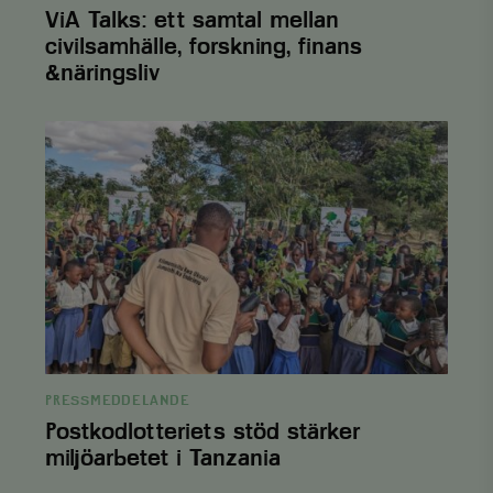
ViA Talks: ett samtal mellan
civilsamhälle, forskning, finans
checkout
hotelnevis.ro
Session
.viskogen.se
&näringsliv
Postkodlotteriets
stöd
climate_compensation
.viskogen.se
Session
stärker
miljöarbetet
Google Privacy
i
Policy
Tanzania
climate_compensation_personal
.viskogen.se
Session
customer_session_key
.viskogen.se
Session
PRESSMEDDELANDE
Postkodlotteriets stöd stärker
miljöarbetet i Tanzania