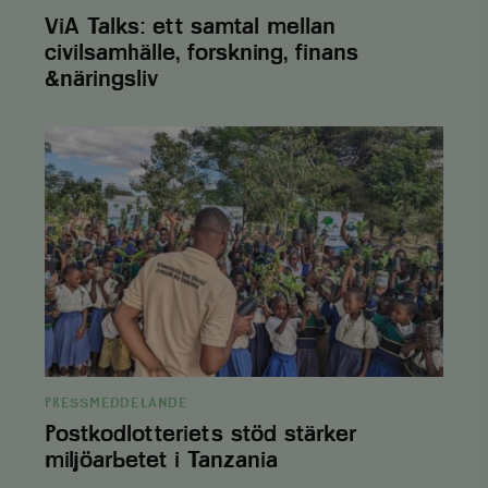
ViA Talks: ett samtal mellan
monthly
.viskogen.se
Session
civilsamhälle, forskning, finans
&näringsliv
Postkodlotteriets
standard
.viskogen.se
Session
stöd
stärker
miljöarbetet
i
Tanzania
tree
.viskogen.se
Session
tree_company
.viskogen.se
Session
PRESSMEDDELANDE
Postkodlotteriets stöd stärker
miljöarbetet i Tanzania
CookieScriptConsent
CookieScript
1 månad
www.viskogen.se
2 dagar