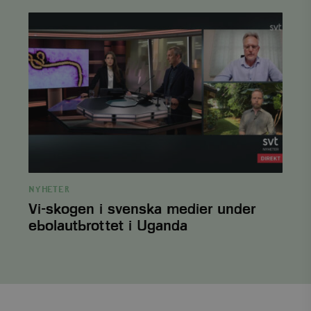
Vi-
skogen
i
svenska
medier
under
ebolautbrottet
i
Uganda
PHPSESSID
PHP.net
3
.www.viskogen.se
månader
NYHETER
Vi-skogen i svenska medier under
ebolautbrottet i Uganda