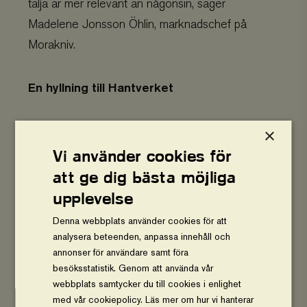
tälja är mer relevant än någonsin, säger
Madelene Jonsson Öhlin, marknadschef på
Morakniv.
En hyllning till Hantverket
Utställningen lanserades under Stockholm
×
Design Days den 3–5 februari.
Vi använder cookies för
Den 13 februari–4 april visas den på
att ge dig bästa möjliga
Form/Design Center i Malmö.
upplevelse
Från den 15 april visas pallarna i Swedeses
Denna webbplats använder cookies för att
showroom i Vaggeryd.
analysera beteenden, anpassa innehåll och
13 juni – 20 september visas den under
annonser för användare samt föra
besöksstatistik. Genom att använda vår
TRÄART 2026 på Kulturgatan i Bodafors.
webbplats samtycker du till cookies i enlighet
med vår cookiepolicy.
Läs mer om hur vi hanterar