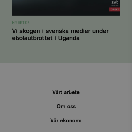
PHPSESSID
PHP.net
3
NYHETER
.www.viskogen.se
månader
Vi-skogen i svenska medier under
ebolautbrottet i Uganda
Vårt arbete
Om oss
Vår ekonomi