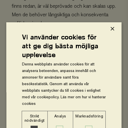
finns redan, är väl beprövade och kan skalas upp.
Men de behöver långsiktiga och konsekventa
politiska signaler.
×
Därför uppmanar vi EU att genomföra
Vi använder cookies för
avskogningsförordningen utan ytterligare dröjsmål,
att ge dig bästa möjliga
och att parallellt investera i hållbara
upplevelse
jordbrukssystem som agroforestry.
Denna webbplats använder cookies för att
analysera beteenden, anpassa innehåll och
Om syftet är att stoppa avskogning räcker det
annonser för användare samt föra
inte att reglera efterfrågan på råvaror – vi måste
besöksstatistik. Genom att använda vår
webbplats samtycker du till cookies i enlighet
också stärka de jordbrukssystem som gör det
med vår cookiepolicy.
Läs mer om hur vi hanterar
möjligt att producera mer mat utan att odla upp
cookies
mer mark. Skogarna har inte råd att vänta längre.
Strikt
Analys
Marknadsföring
nödvändigt
Charlotta Szczepanowski