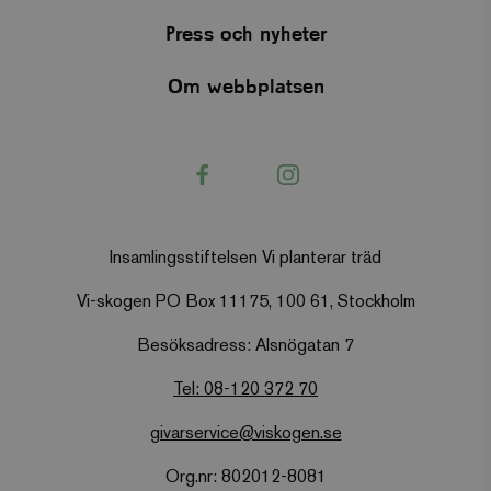
miss
plat
Press och nyheter
Des
den 
ända
Om webbplatsen
_gcl_au
Google LLC
3
Denn
.viskogen.se
månader
av G
1 dag
för a
anno
Facebook
Instagram
på o
köp.
dina
webb
förb
du s
Insamlingsstiftelsen Vi planterar träd
VISITOR_INFO1_LIVE
Google LLC
5
Denn
.youtube.com
månader
av Y
Vi-skogen PO Box 11175, 100 61, Stockholm
4 veckor
till
pers
reko
Besöksadress: Alsnögatan 7
base
visn
sökn
Tel: 08-120 372 70
fung
uppt
pro
givarservice@viskogen.se
tjän
livs
och b
Org.nr: 802012-8081
pers