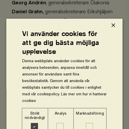
Georg Andrén
, generalsekreterare Diakonia
Daniel Grahn,
generalsekreterare Erikshjälpen
Ulrika Urey,
kanslichef Fair Action
×
Viktoria Olausson
, ordförande FIAN Sverige
Vi använder cookies för
Ulrika Strand
, generalsekreterare Fonden för
att ge dig bästa möjliga
mänskliga rättigheter
upplevelse
Lisbeth Petersen
, tf generalsekreterare Forum
Denna webbplats använder cookies för att
Syd
analysera beteenden, anpassa innehåll och
Hewan Temesghen,
generalsekreterare
annonser för användare samt föra
besöksstatistik. Genom att använda vår
Föreningen för Fairtrade Sverige
webbplats samtycker du till cookies i enlighet
Richard Nordström
, generalsekreterare Hand
med vår cookiepolicy.
Läs mer om hur vi hanterar
in Hand
cookies
Silvia Ernhagen,
VD Hungerprojektet
Strikt
Analys
Marknadsföring
Ann Svensén
, generalsekreterare Individuell
nödvändigt
Människohjälp