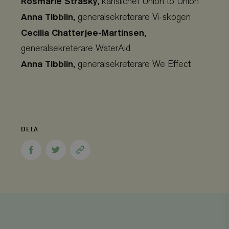
Rosmarie Strasky,
kanslichef Union to Union
Anna Tibblin,
generalsekreterare Vi-skogen
PHPSESSID
PHP.net
3
Cecilia Chatterjee-Martinsen,
.www.viskogen.se
månader
generalsekreterare WaterAid
Anna Tibblin,
generalsekreterare We Effect
DELA
Dela
Dela
Kopiera
på
på
sidans
Facebook
Twitter
länk