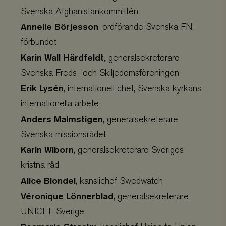
Svenska Afghanistankommittén
standard
.viskogen.se
Session
Annelie Börjesson
, ordförande Svenska FN-
förbundet
Karin Wall Härdfeldt,
generalsekreterare
tree
.viskogen.se
Session
Svenska Freds- och Skiljedomsföreningen
Erik Lysén
, internationell chef, Svenska kyrkans
internationella arbete
tree_company
.viskogen.se
Session
Anders Malmstigen
, generalsekreterare
Svenska missionsrådet
Karin Wiborn
, generalsekreterare Sveriges
CookieScriptConsent
CookieScript
1 månad
kristna råd
www.viskogen.se
2 dagar
Alice Blondel
, kanslichef Swedwatch
Véronique Lönnerblad
, generalsekreterare
UNICEF Sverige