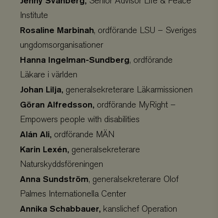
Jenny Svanberg,
Senior Advisor Life & Peace
Provider
/
Namn
Utgång
Domän
Institute
business
.viskogen.se
Session
Rosaline Marbinah
, ordförande LSU – Sveriges
ungdomsorganisationer
Hanna Ingelman-Sundberg
, ordförande
Läkare i världen
checkout
hotelnevis.ro
Session
.viskogen.se
Johan Lilja,
generalsekreterare Läkarmissionen
Göran Alfredsson,
ordförande MyRight –
Empowers people with disabilities
climate_compensation
.viskogen.se
Session
Alán Ali,
ordförande MÄN
Google Privacy
Policy
Karin Lexén,
generalsekreterare
Naturskyddsföreningen
climate_compensation_personal
.viskogen.se
Session
Anna Sundström
, generalsekreterare Olof
Palmes Internationella Center
Annika Schabbauer,
kanslichef Operation