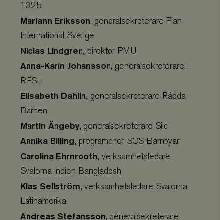
customer_session_key
.viskogen.se
Session
1325
Mariann Eriksson
, generalsekreterare Plan
International Sverige
Niclas Lindgren,
direktor PMU
Anna-Karin Johansson
, generalsekreterare,
RFSU
memorial
.viskogen.se
Session
Elisabeth Dahlin,
generalsekreterare Rädda
Barnen
Martin Ängeby,
generalsekreterare Silc
memorial_company
.viskogen.se
Session
Annika Billing,
programchef SOS Barnbyar
Carolina Ehrnrooth,
verksamhetsledare
Svalorna Indien Bangladesh
monthly
.viskogen.se
Session
Klas Sellström,
verksamhetsledare Svalorna
Latinamerika
Andreas Stefansson
, generalsekreterare