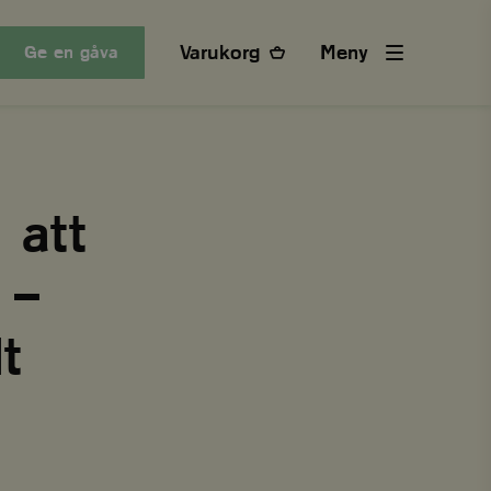
Varukorg
Meny
Ge en gåva
 att
 –
t