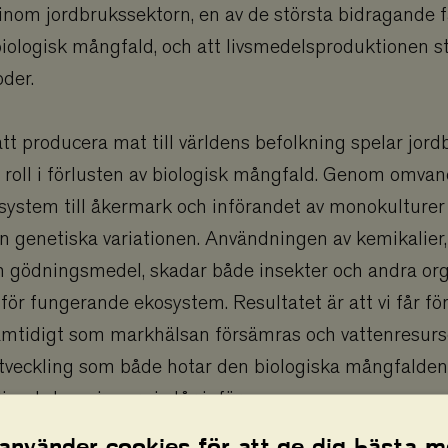
inom jordbrukssektorn, en av de största bidragande fa
biologisk mångfald, och att livsmedelsproduktionen st
der.
 att producera mat till världens befolkning spelar jor
roll i förlusten av biologisk mångfald. Genom omvan
system till åkermark och införandet av monokulturer
en genetiska variationen. Användningen av kemikalier
ch gödningsmedel, skadar både insekter och andra o
för fungerande ekosystem. Resultatet är att vi får fö
mtidigt som markhälsan försämras och vattenresurse
utveckling som både hotar den biologiska mångfalden
klimatutmaningar vi står inför.
 använder cookies för att ge dig bästa m