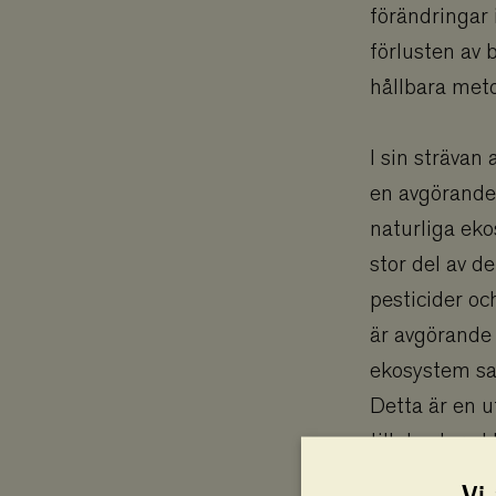
förändringar 
förlusten av 
hållbara meto
I sin strävan
en avgörande 
naturliga eko
stor del av d
pesticider o
är avgörande 
ekosystem sa
Detta är en 
till de stora 
Vi