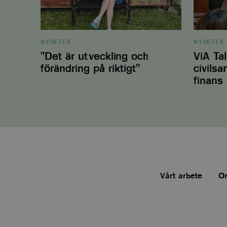
finans
&näringsli
_ga_QT75B55MZH
sbjs_current
NYHETER
NYHETER
"Det är utveckling och
ViA Ta
_uetsid
förändring på riktigt"
civilsa
_ga
finans 
__Secure-ROLL
_fbc
sbjs_first
_fbp
Vårt arbete
O
sbjs_udata
lidc
sbjs_migrations
_uetvid