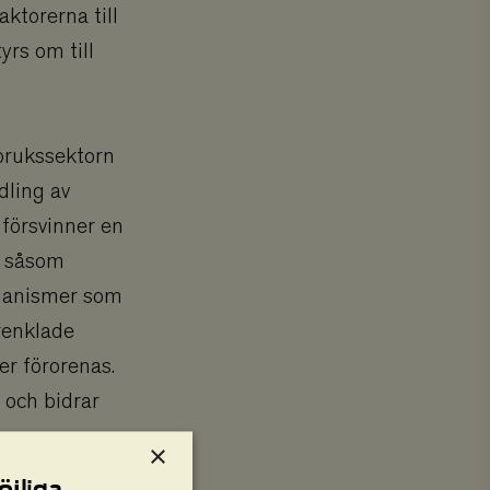
ktorerna till
yrs om till
dbrukssektorn
dling av
 försvinner en
, såsom
rganismer som
renklade
r förorenas.
 och bidrar
×
öjliga