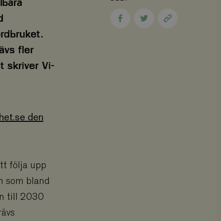
lbara
d
Dela
Dela
Kopiera
på
på
sidans
rdbruket.
Facebook
Twitter
länk
ävs fler
 skriver Vi-
rhet.se den
t följa upp
ch som bland
n till 2030
rävs