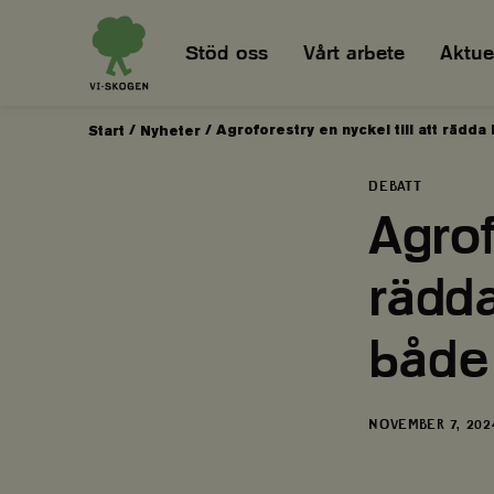
Stöd oss
Vårt arbete
Aktuel
/
/
Agroforestry en nyckel till att rädd
Start
Nyheter
DEBATT
Agrof
rädd
både 
DATUM
NOVEMBER 7, 202