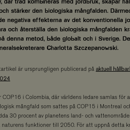
y, där träd kombineras med jordbruk, skapar hål
ch stärker den biologiska mångfalden. Därme
e negativa effekterna av det konventionella jo
ara och återställa den biologiska mångfalden kr
på denna metod, både globalt och i Sverige. Det
eralsekreterare Charlotta Szczepanowski.
aktuell hållba
artikel är ursprungligen publicerad på
2024
 COP16 i Colombia, där världens ledare samlas för at
ologisk mångfald som sattes på COP15 i Montreal o
ydda 30 procent av planetens land- och vattenområde
a naturens funktioner till 2050. För att uppnå detta k