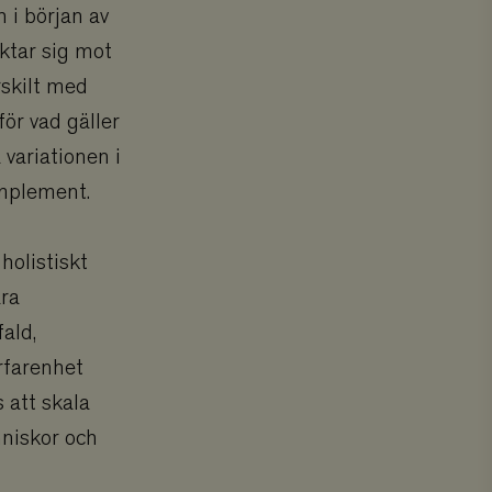
h i början av
ktar sig mot
 varukorg för att
rskilt med
 varukorg för att
ör vad gäller
variationen i
 varukorg för att
omplement.
 varukorg för att
 aktuella kunden med
holistiskt
nvänds för att visa
ara
 varukorg för att
ald,
 varukorg för att
rfarenhet
s att skala
 varukorg för att
niskor och
 varukorg för att