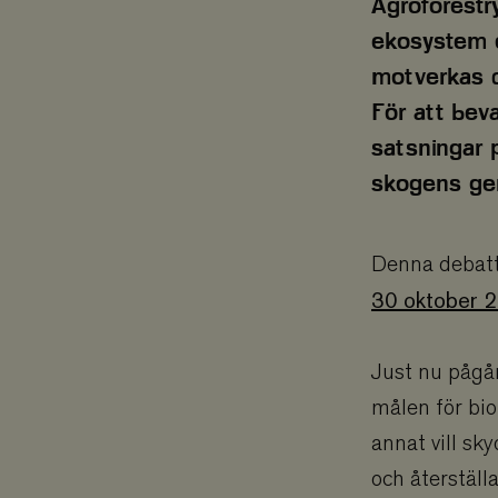
Agroforestr
ekosystem o
motverkas d
För att bev
satsningar 
skogens gen
Denna debatt
30 oktober 
Just nu pågår
målen för bi
annat vill sk
och återställ