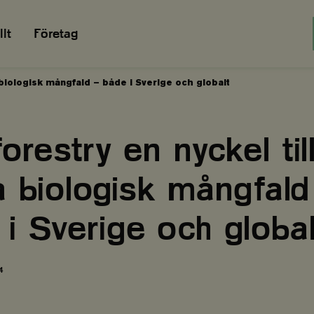
lt
Företag
a biologisk mångfald – både i Sverige och globalt
orestry en nyckel till
a biologisk mångfald
i Sverige och global
4