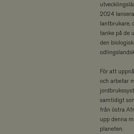
utvecklingslä
Namn
2024 lansera
business
lantbrukare, 
checkout
tanke på de u
den biologis
climate_compens
odlingslands
climate_compens
Google
customer_sessio
För att uppnå
och arbetar m
memorial
jordbrukssys
memorial_compa
samtidigt som
från östra Af
monthly
upp denna me
standard
planeten.