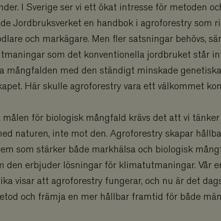
nder. I Sverige ser vi ett ökat intresse för metoden oc
Provider
/
Utgång
Beskrivning
Domän
de Jordbruksverket en handbok i agroforestry som ri
.viskogen.se
Session
Sparar ner användardata i gåvoflöden och
kunna genomföra köp.
odlare och markägare. Men fler satsningar behövs, sä
hotelnevis.ro
Session
Sparar ner användardata i gåvoflöden och
tmaningar som det konventionella jordbruket står inf
.viskogen.se
kunna genomföra köp.
ka mångfalden med den ständigt minskade genetiska 
ation
.viskogen.se
Session
Sparar ner användardata i gåvoflöden och
kunna genomföra köp.
kapet. Här skulle agroforestry vara ett välkommet k
ation_personal
.viskogen.se
Session
Sparar ner användardata i gåvoflöden och
kunna genomföra köp.
 Privacy Policy
n_key
.viskogen.se
Session
Sparar ner en nyckel för att hantera den
 målen för biologisk mångfald krävs det att vi tänker 
en cookie även om den inte är inloggad. A
personlig information på tacksidan.
ed naturen, inte mot den. Agroforestry skapar hållb
.viskogen.se
Session
Sparar ner användardata i gåvoflöden och
tem som stärker både markhälsa och biologisk mångf
kunna genomföra köp.
ny
.viskogen.se
Session
Sparar ner användardata i gåvoflöden och
 den erbjuder lösningar för klimatutmaningar. Vår e
kunna genomföra köp.
rika visar att agroforestry fungerar, och nu är det dag
.viskogen.se
Session
Sparar ner användardata i gåvoflöden och
kunna genomföra köp.
tod och främja en mer hållbar framtid för både män
.viskogen.se
Session
Sparar ner användardata i gåvoflöden och
kunna genomföra köp.