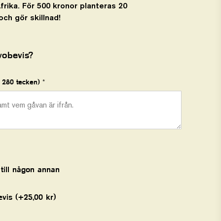
Afrika. För 500 kronor planteras 20
och gör skillnad!
vobevis?
 280 tecken) *
 till någon annan
evis (+
25,00
kr
)