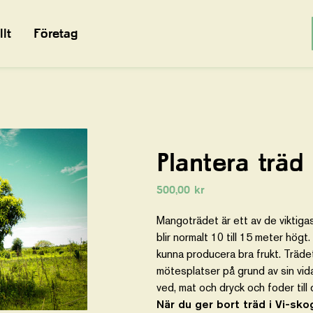
lt
Företag
Plantera trä
500,00
kr
Mangoträdet är ett av de viktiga
blir normalt 10 till 15 meter högt
kunna producera bra frukt. Träde
mötesplatser på grund av sin vid
ved, mat och dryck och foder till d
När du ger bort träd i Vi-sko