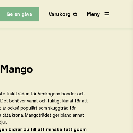
Varukorg
Meny
Ge en gåva
d Mango
ste fruktträden för Vi-skogens bönder och
. Det behöver varmt och fuktigt klimat för att
t är också populärt som skuggträd för
a täta krona. Mangoträdet ger bland annat
jur.
gen bidrar du till att minska fattigdom