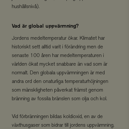
hushållsnivå).
monthly
.viskogen.se
Session
Vad är global uppvärmning?
Jordens medeltemperatur ökar. Klimatet har
standard
.viskogen.se
Session
historiskt sett alltid varit i förändring men de
senaste 100 åren har medeltemperaturen i
världen ökat mycket snabbare än vad som är
tree
.viskogen.se
Session
normalt. Den globala uppvärmningen är med
andra ord den onaturliga temperaturhöjningen
som mänskligheten påverkat främst genom
tree_company
.viskogen.se
Session
bränning av fossila bränslen som olja och kol.
Vid förbränningen bildas koldioxid, en av de
växthusgaser som bidrar till jordens uppvärmning.
CookieScriptConsent
CookieScript
1 månad