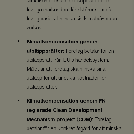
klimatkompensation är kopplat till den
aktuella besöket för 
mellan användare 
_uetvid
Microsoft
1 år 3
Bing
frivilliga marknaden där aktörer som på
sessioner. Det inne
Corporation
veckor
denn
vanligtvis detaljer 
.viskogen.se
spår
frivillig basis vill minska sin klimatpåverkan
till trafik, kampanj
fler
användarbeteende fö
att 
verkar.
hjälpa till att spåra
rele
analysera effektivit
base
marknadsföringska
besö
Klimatkompensation genom
pref
sbjs_first_add
.viskogen.se
Session
Denna cookie använd
lagra detaljer om
utsläppsrätter:
YSC
Google LLC
Session
Denn
Företag betalar för en
användarens första
.youtube.com
av Y
webbplatsen, inklu
säker
utsläppsrätt från EU:s handelssystem.
tidsstämpel, refere
förf
webbplats och källa 
en
Målet är att företag ska minska sina
trafiken, för att be
web
effektiviteten av
görs
utsläpp för att undvika kostnader för
marknadsföringsk
och 
och webbplatskällo
webb
utsläppsrätter.
kaka
skad
ager
Klimatkompensation genom FN-
anvä
utan
vets
reglerade Clean Development
vara
anvä
Mechanism projekt (CDM):
Företag
web
och b
betalar för en konkret åtgärd för att minska
uppt
förh