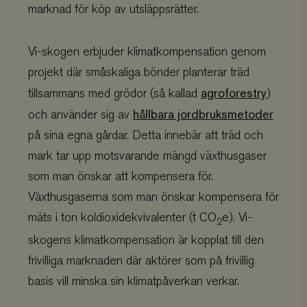
webbplatsen för att
spår
marknad för köp av utsläppsrätter.
bättre analys och f
anvä
av trafikkällor och
på w
användarbeteende.
anvä
anno
Vi-skogen erbjuder klimatkompensation genom
Denn
_ga
Google LLC
1 år 1
Denna cookie anvä
till
.viskogen.se
månad
Google Analytics för
projekt där småskaliga bönder planterar träd
anvä
användare åt. Den hj
möjl
att analysera webb
anno
agroforestry
användning genom 
tillsammans med grödor (så kallad
)
förbä
in information om 
hos 
besökare interager
hållbara jordbruksmetoder
och använder sig av
visa
webbplatsen. Infor
MUID
används sedan för 
på sina egna gårdar. Detta innebär att träd och
till
rapporter och hjälpa 
skrä
förbättra webbplat
mark tar upp motsvarande mängd växthusgaser
rele
prestanda. "_ga" -
geno
lagrar en unik anv
som man önskar att kompensera för.
data
och används för att
surf
många gånger en sp
Växthusgaserna som man önskar kompensera för
pref
besökare har besök
webbplatsen. Varje
mäts i ton koldioxidekvivalenter (t CO
e). Vi-
_uetsid
Microsoft
kaka är unik för den
1 dag
Bing
2
Corporation
webbplatsen och ka
denn
.viskogen.se
användas för att sp
kom
skogens klimatkompensation är kopplat till den
specifik användare 
anvä
webbläsare över ob
tidi
frivilliga marknaden där aktörer som på frivillig
webbplatser.
webb
basis vill minska sin klimatpåverkan verkar.
sbjs_first
__Secure-ROLLOUT_TOKEN
.viskogen.se
.youtube.com
Session
Denna cookie använd
5
lagra information 
månader
användarens första
4 veckor