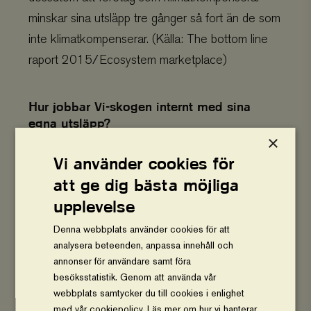
minskar sina utsläpp tre gånger så fort än de som
inte klimatkompenserar. (Källa: The bottom line
raport 2015/Ecosystem marketplace)
Hur jobbar Vi-skogen internt med sina
egna utsläpp?
×
Vi-skogen försöker alltid arbeta som
Vi använder cookies för
organisationen lär och kompenserar därför de
att ge dig bästa möjliga
utsläpp som ännu inte lyckats åtgärdats. Vi-
upplevelse
skogen adderar även utsläppen som tagits fram
Denna webbplats använder cookies för att
med 10 %. På så sätt kan Vi-skogen
analysera beteenden, anpassa innehåll och
kompensera för de delar som eventuellt fallit bort
annonser för användare samt föra
i uträkningen.
besöksstatistik. Genom att använda vår
webbplats samtycker du till cookies i enlighet
med vår cookiepolicy.
Läs mer om hur vi hanterar