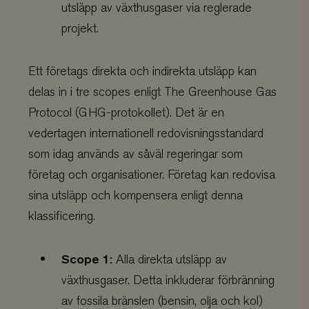
utsläpp av växthusgaser via reglerade
bedr
miss
projekt.
syst
bcookie
Microsoft
11
Denn
Corporation
månader
på L
.linkedin.com
4 veckor
unikt
Ett företags direkta och indirekta utsläpp kan
enhe
miss
delas in i tre scopes enligt The Greenhouse Gas
plat
Des
Protocol (GHG-protokollet). Det är en
den 
ända
vedertagen internationell redovisningsstandard
_gcl_au
Google LLC
3
Denn
som idag används av såväl regeringar som
.viskogen.se
månader
av G
1 dag
för a
företag och organisationer. Företag kan redovisa
anno
på o
sina utsläpp och kompensera enligt denna
köp.
dina
webb
klassificering.
förb
du s
VISITOR_INFO1_LIVE
Google LLC
5
Denn
Scope 1:
Alla direkta utsläpp av
.youtube.com
månader
av Y
4 veckor
till
växthusgaser. Detta inkluderar förbränning
pers
reko
av fossila bränslen (bensin, olja och kol)
base