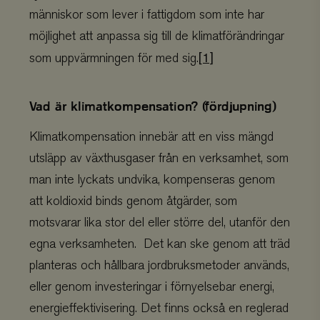
människor som lever i fattigdom som inte har
möjlighet att anpassa sig till de klimatförändringar
[1]
som uppvärmningen för med sig.
Provider
/
Namn
Utgång
Beskrivning
Domän
Provider
/
Vad är klimatkompensation? (fördjupning)
Namn
Utgång
Bes
Domän
sbjs_session
.viskogen.se
29
Denna cookie använd
minuter
spåra användaraktiv
VISITOR_PRIVACY_METADATA
YouTube
5
Denn
Klimatkompensation innebär att en viss mängd
58
sessioner för att fö
.youtube.com
månader
för a
sekunder
webbplatsens pres
4 veckor
anvä
utsläpp av växthusgaser från en verksamhet, som
användbarhet, vilke
samt
till att förstå hur b
sekr
man inte lyckats undvika, kompenseras genom
interagerar med we
inte
webb
att koldioxid binds genom åtgärder, som
li_gc
LinkedIn
5
Används för att lag
regi
Corporation
månader
samtycke till anvä
om b
motsvarar lika stor del eller större del, utanför den
.linkedin.com
4 veckor
kakor för icke-väsen
samt
ändamål
sekr
egna verksamheten. Det kan ske genom att träd
instä
_ga_QT75B55MZH
.viskogen.se
1 år 1
Denna cookie anvä
säke
planteras och hållbara jordbruksmetoder används,
månad
Google Analytics fö
pref
bevara sessionstill
fram
eller genom investeringar i förnyelsebar energi,
sbjs_current
MUID
.viskogen.se
Microsoft
Session
Denna cookie använd
1 år
Denn
Corporation
spåra användarnas a
av M
energieffektivisering. Det finns också en reglerad
.bing.com
och interaktioner p
Adve