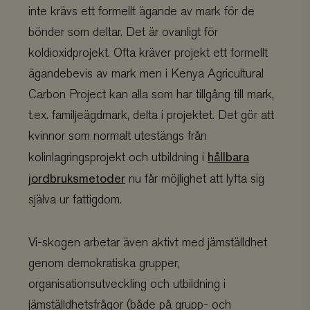
inte krävs ett formellt ägande av mark för de
climate_compensation_personal
.viskogen.se
Session
bönder som deltar. Det är ovanligt för
koldioxidprojekt. Ofta kräver projekt ett formellt
ägandebevis av mark men i Kenya Agricultural
customer_session_key
.viskogen.se
Session
Carbon Project kan alla som har tillgång till mark,
t.ex. familjeägdmark, delta i projektet. Det gör att
kvinnor som normalt utestängs från
hållbara
kolinlagringsprojekt och utbildning i
jordbruksmetoder
nu får möjlighet att lyfta sig
själva ur fattigdom.
memorial
.viskogen.se
Session
Vi-skogen arbetar även aktivt med jämställdhet
genom demokratiska grupper,
memorial_company
.viskogen.se
Session
organisationsutveckling och utbildning i
jämställdhetsfrågor (både på grupp- och