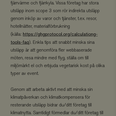
fjärrvärme och fjärrkyla. Vissa företag har stora
utsläpp inom scope 3 som rör indirekta utsläpp
genom inköp av varor och tjänster, t.ex. resor,
hotellnätter, materialförbrukning
https://ghgprotocol.org/calculationg-
(källa:
tools-faq
). Enkla tips att snabbt minska sina
utsläpp är att genomföra fler webbaserade
möten, resa mindre med flyg, ställa om till
miljömärkt el och erbjuda vegetarisk kost på olika
typer av event.
Genom att arbeta aktivt med att minska sin
klimatpåverkan och klimatkompensera för
resterande utsläpp bidrar du/ditt företag till
klimatnytta. Samtidigt förmedlar du/ditt företag till