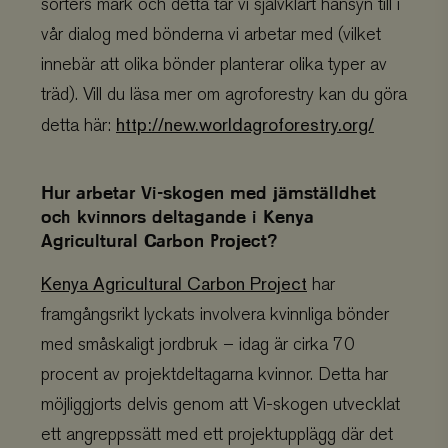
sorters mark och detta tar vi självklart hänsyn till i
Marknadsföring
Funktioner
vår dialog med bönderna vi arbetar med (vilket
Strikt nödvändiga kakor tillåter kärnwebbplatsfunktioner
innebär att olika bönder planterar olika typer av
som användarinloggning och kontohantering.
Webbplatsen kan inte användas ordentligt utan strikt
träd). Vill du läsa mer om agroforestry kan du göra
nödvändiga cookies.
http://new.worldagroforestry.org/
detta här:
Provider
/
Namn
Utgång
Domän
business
.viskogen.se
Session
Hur arbetar Vi-skogen med jämställdhet
och kvinnors deltagande i Kenya
Agricultural Carbon Project?
checkout
hotelnevis.ro
Session
Kenya Agricultural Carbon Project
har
.viskogen.se
framgångsrikt lyckats involvera kvinnliga bönder
med småskaligt jordbruk – idag är cirka 70
procent av projektdeltagarna kvinnor. Detta har
climate_compensation
.viskogen.se
Session
Google Privacy
möjliggjorts delvis genom att Vi-skogen utvecklat
Policy
ett angreppssätt med ett projektupplägg där det