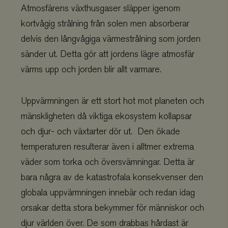
www.viskogen.se
2 dagar
Atmosfärens växthusgaser släpper igenom
kortvågig strålning från solen men absorberar
delvis den långvågiga värmestrålning som jorden
sänder ut. Detta gör att jordens lägre atmosfär
värms upp och jorden blir allt varmare.
PHPSESSID
PHP.net
3
.www.viskogen.se
månader
Uppvärmningen är ett stort hot mot planeten och
mänskligheten då viktiga ekosystem kollapsar
och djur- och växtarter dör ut. Den ökade
temperaturen resulterar även i alltmer extrema
väder som torka och översvämningar. Detta är
bara några av de katastrofala konsekvenser den
globala uppvärmningen innebär och redan idag
orsakar detta stora bekymmer för människor och
djur världen över. De som drabbas hårdast är