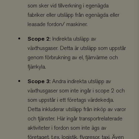
visn
som sker vid tillverkning i egenägda
sökn
fung
uppt
fabriker eller utsläpp från egenägda eller
pro
tjän
leasade fordon/ maskiner.
livs
och b
pers
Scope 2:
Indirekta utsläpp av
inne
funk
växthusgaser. Detta är utsläpp som uppstår
relev
reko
genom förbrukning av el, fjärrvärme och
och 
skrä
anvä
fjärrkyla.
intr
Scope 3:
Andra indirekta utsläpp av
växthusgaser som inte ingår i scope 2 och
som uppstår i ett företags värdekedja.
Detta inkluderar utsläpp från inköp av varor
och tjänster. Här ingår transportrelaterade
aktiviteter i fordon som inte ägs av
företaget, t.ex. logistik, flygresor, taxi. Även