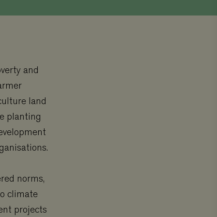
overty and
farmer
culture land
e planting
development
ganisations.
ered norms,
to climate
ent projects