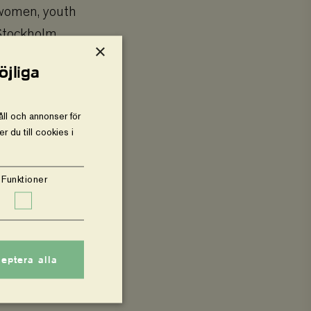
 women, youth
Stockholm,
×
ring and
öjliga
tions,
y country
ll och annonser för
 du till cookies i
Funktioner
 at the
tions,
ation. The
nd reports to
eptera alla