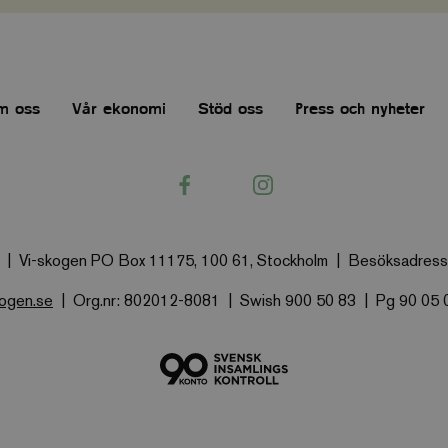
kunna genomföra köp.
.viskogen.se
Session
Sparar ner användardata i gåvoflöden och
kunna genomföra köp.
.viskogen.se
Session
Sparar ner användardata i gåvoflöden och
kunna genomföra köp.
m oss
Vår ekonomi
Stöd oss
Press och nyheter
.viskogen.se
Session
Sparar ner användardata i gåvoflöden och
kunna genomföra köp.
.viskogen.se
Session
Sparar ner användardata i gåvoflöden och
Facebook
Instagram
kunna genomföra köp.
sent
CookieScript
1 månad
Denna cookie används av Cookie-Script.c
www.viskogen.se
2 dagar
komma ihåg preferenserna för besökarens
nödvändigt att Cookie-Script.com cookie
korrekt.
Vi-skogen PO Box 11175, 100 61, Stockholm
Besöksadress:
PHP.net
3
Cookie genererad av applikationer baser
.www.viskogen.se
månader
Detta är en allmänt identifierare som anv
kogen.se
Org.nr: 802012-8081
Swish 900 50 83
Pg 90 05 
variabler för användarsessioner. Det är n
slumpmässigt genererat nummer, hur de
specifikt för webbplatsen, men ett bra ex
en inloggad status för en användare mell
Provider
/
Provider
/
Utgång
Beskrivning
Utgång
Beskrivning
Domän
Domän