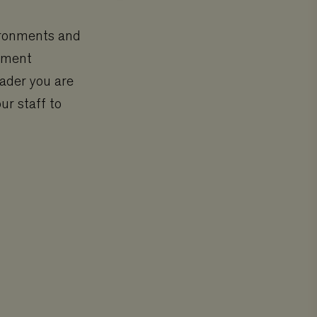
ironments and
nte användas ordentligt
opment
eader you are
r staff to
 varukorg för att
 varukorg för att
 varukorg för att
 varukorg för att
 aktuella kunden med
nvänds för att visa
 varukorg för att
 varukorg för att