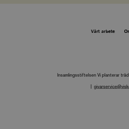
monthly
standard
Vårt arbete
O
tree
tree_company
CookieScriptCon
Insamlingsstiftelsen Vi planterar träd
PHPSESSID
givarservice@vis
Namn
Namn