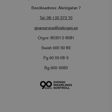
Besöksadress: Alsnögatan 7
memorial
.viskogen.se
Session
Tel: 08-120 372 70
givarservice@viskogen.se
memorial_company
.viskogen.se
Session
Org.nr: 802012-8081
Swish 900 50 83
monthly
.viskogen.se
Session
Pg 90 05 08-3
Bg 900-5083
standard
.viskogen.se
Session
tree
.viskogen.se
Session