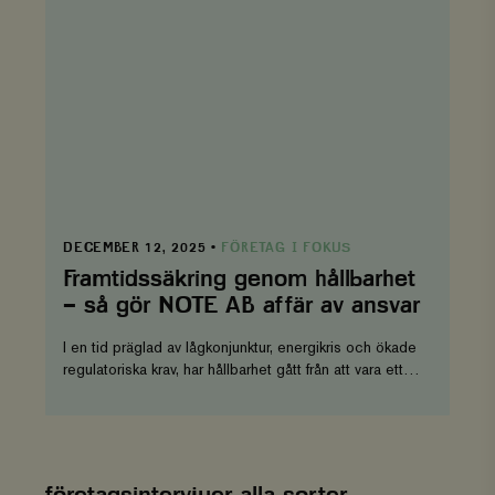
genom
hållbarhet
–
så
gör
NOTE
AB
affär
av
ansvar
DATUM
DECEMBER 12, 2025
FÖRETAG I FOKUS
Framtidssäkring genom hållbarhet
– så gör NOTE AB affär av ansvar
I en tid präglad av lågkonjunktur, energikris och ökade
regulatoriska krav, har hållbarhet gått från att vara ett
moraliskt ställningstagande till att bli en strategisk
nödvändighet. Enligt ny forskning från...
företagsintervjuer alla sorter