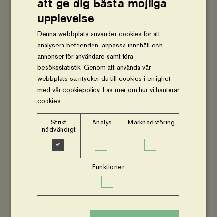
att ge dig bästa möjliga
odling tillsammans med sina
medarbetare
upplevelse
Denna webbplats använder cookies för att
Vad har en kruka basilika på kontoret att göra med
framtidens arbetsliv? Kanske mer än man först tror. För
analysera beteenden, anpassa innehåll och
Natalie Westerdahl, grundare av odlingsappen Grodd,
annonser för användare samt föra
är odling inte bara en...
besöksstatistik. Genom att använda vår
webbplats samtycker du till cookies i enlighet
med vår cookiepolicy.
Läs mer om hur vi hanterar
Givare i fokus
cookies
Strikt
Analys
Marknadsföring
nödvändigt
Till bloggen
"Jag
Funktioner
gillar
verkligen
Vi-
skogens
arbete
med
agroforestry"