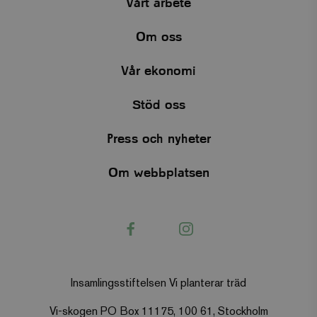
Vårt arbete
checkout
hotelnevis.ro
Session
.viskogen.se
Om oss
Vår ekonomi
climate_compensation
.viskogen.se
Session
Google Privacy
Stöd oss
Policy
Press och nyheter
climate_compensation_personal
.viskogen.se
Session
Om webbplatsen
Facebook
Instagram
customer_session_key
.viskogen.se
Session
Insamlingsstiftelsen Vi planterar träd
Vi-skogen PO Box 11175, 100 61, Stockholm