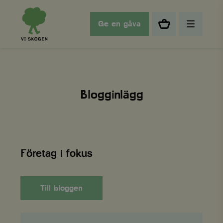
Ge en gåva
Blogginlägg
Företag i fokus
Till bloggen
Framtidssäkring