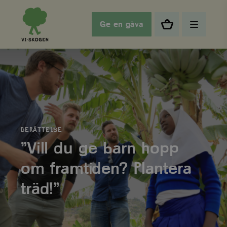
Ge en gåva
BERÄTTELSE
”Vill du ge barn hopp
om framtiden? Plantera
träd!”