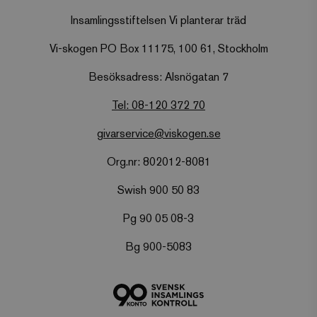
Insamlingsstiftelsen Vi planterar träd
checkout
hotelnevis.ro
Session
.viskogen.se
Vi-skogen PO Box 11175, 100 61, Stockholm
Besöksadress: Alsnögatan 7
Tel: 08-120 372 70
climate_compensation
.viskogen.se
Session
Google Privacy
givarservice@viskogen.se
Policy
Org.nr: 802012-8081
climate_compensation_personal
.viskogen.se
Session
Swish 900 50 83
Pg 90 05 08-3
Bg 900-5083
customer_session_key
.viskogen.se
Session