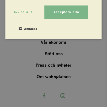
Avvisa allt
Acceptera alla
Vårt arbete
Anpassa
Om oss
Vår ekonomi
Strikt nödvändigt
Analys
Stöd oss
Marknadsföring
Funktioner
Press och nyheter
Strikt nödvändiga kakor tillåter kärnwebbplatsfunktioner
som användarinloggning och kontohantering.
Webbplatsen kan inte användas ordentligt utan strikt
Om webbplatsen
nödvändiga cookies.
Provider
/
Namn
Utgång
Domän
Facebook
Instagram
business
.viskogen.se
Session