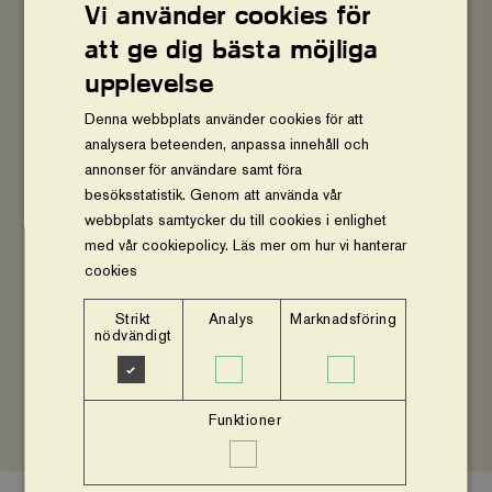
Vi använder cookies för
att ge dig bästa möjliga
upplevelse
Denna webbplats använder cookies för att
analysera beteenden, anpassa innehåll och
På resan träffade de också skoleleven Fatuma
annonser för användare samt föra
Läs hennes berättelse här
Yasin.
besöksstatistik. Genom att använda vår
webbplats samtycker du till cookies i enlighet
med vår cookiepolicy.
Läs mer om hur vi hanterar
cookies
Strikt
Analys
Marknadsföring
DELA
nödvändigt
Dela
Dela
Kopiera
på
på
sidans
Facebook
Twitter
länk
Funktioner